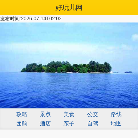
好玩儿网
发布时间:2026-07-14T02:03
攻略
景点
美食
公交
路线
团购
酒店
亲子
自驾
地图