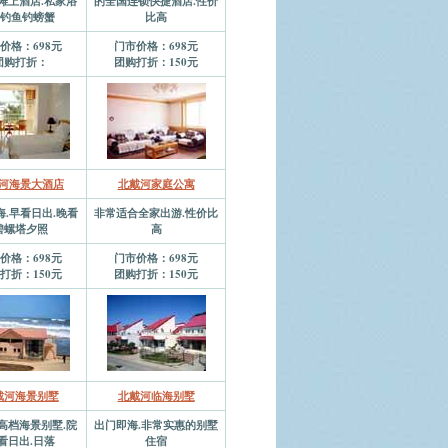
滩上酒店.私家浴
的全国连锁快捷酒店.性价
.钓鱼钓螃蟹
比高
价格：698元
门市价格：698元
团购打折：
团购打折：150元
河海景大酒店
北戴河家庭公寓
海.早看日出.晚看
非常适合全家出游.性价比
碧螺塔夕照
高
价格：698元
门市价格：698元
打折：150元
团购打折：150元
戴河海景别墅
北戴河临海别墅
高档海景别墅.院
出门即海.非常实惠的别墅
看日出.日落
住宿