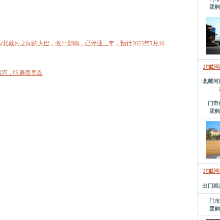
团购
北戴河之间的大巴，收**影响，已停业三年，预计2023年7月10
北戴河
戴河，吃遍秦皇岛
北戴河
门市
团购
北戴河
出门就
门市
团购