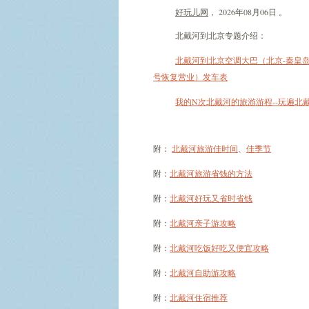
好玩儿网
， 2026年08月06日 。
北戴河到北京专题介绍：
北戴河到北京空调大巴（北京-秦皇岛/
号恢复营业）发车表
我的N次北戴河的旅游游程--玩遍北
附：
北戴河旅游佳时间
、
佳季节
附：
北戴河旅游省钱的方法
附：
北戴河好玩又省时省钱
附：
北戴河亲子游攻略
附：
北戴河吃饭好吃又便宜攻略
附：
北戴河自助游攻略
附：
北戴河住宿推荐