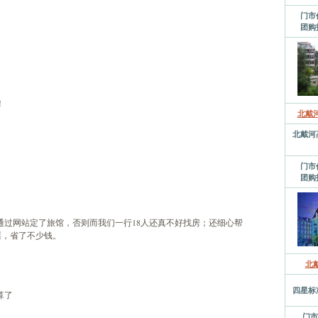
门市
团购
！
北戴
北戴河
门市
团购
通过网站定了旅馆，否则而我们一行18人还真不好找房；还细心帮
票，省了不少钱。
北
四星标
算了
门市