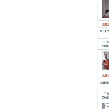
北戴
刘庄好
门市
团购打
北戴
刘庄离
门市
团购打