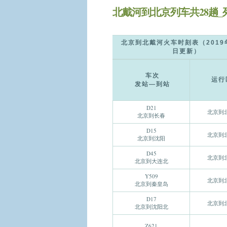
北戴河到北京列车共28趟
北京到北戴河火车时刻表（2019
日更新）
车次
运行
发站—到站
D21
北京到
北京到长春
D15
北京到
北京到沈阳
D45
北京到
北京到大连北
Y509
北京到
北京到秦皇岛
D17
北京到
北京到沈阳北
Z621