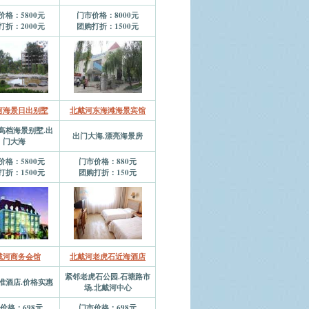
价格：5800元
门市价格：8000元
打折：2000元
团购打折：1500元
河海景日出别墅
北戴河东海滩海景宾馆
高档海景别墅.出
出门大海.漂亮海景房
门大海
价格：5800元
门市价格：880元
打折：1500元
团购打折：150元
戴河商务会馆
北戴河老虎石近海酒店
紧邻老虎石公园.石塘路市
准酒店.价格实惠
场.北戴河中心
价格：698元
门市价格：698元