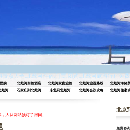
游景点大全
.
北戴河住宿
.
门票
.
团购
.
北戴河旅游行程免费
团购
北戴河宾馆酒店
北戴河家庭旅馆
北戴河旅游路线
北戴河海鲜
北戴河
石家庄到北戴河
东北到北戴河
北戴河会议攻略
北戴河住宿
北京
门票，人从网站预订了房间。
题
免费咨询电