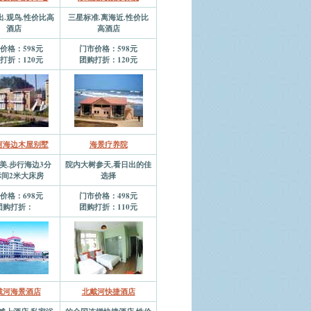
出.观鸟.性价比高
三星标准.离海近.性价比
酒店
高酒店
价格：598元
门市价格：598元
打折：120元
团购打折：120元
河海边木屋别墅
海景疗养院
美.步行海边3分
院内大树参天,看日出的佳
标间2米大床房
选择
价格：698元
门市价格：498元
团购打折：
团购打折：110元
戴河海景酒店
北戴河快捷酒店