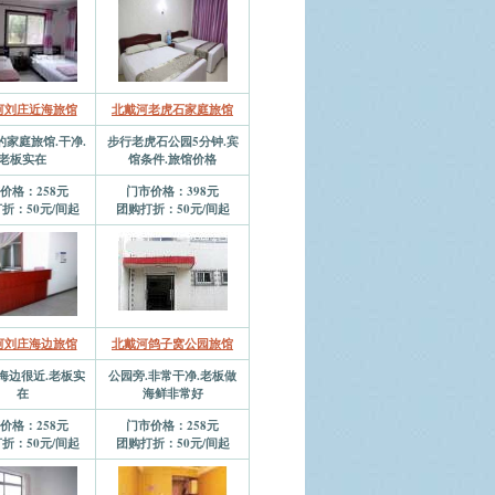
河刘庄近海旅馆
北戴河老虎石家庭旅馆
的家庭旅馆.干净.
步行老虎石公园5分钟.宾
老板实在
馆条件.旅馆价格
价格：258元
门市价格：398元
折：50元/间起
团购打折：50元/间起
河刘庄海边旅馆
北戴河鸽子窝公园旅馆
海边很近.老板实
公园旁.非常干净.老板做
在
海鲜非常好
价格：258元
门市价格：258元
折：50元/间起
团购打折：50元/间起