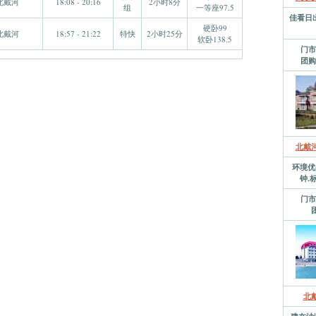
北戴河
18:08 - 20:16
2小时8分
组
一等座97.5
佳看日
硬卧99
北戴河
18:57 - 21:22
特快
2小时25分
软卧138.5
门市
团购
北戴
环境优
钟.
门市
北