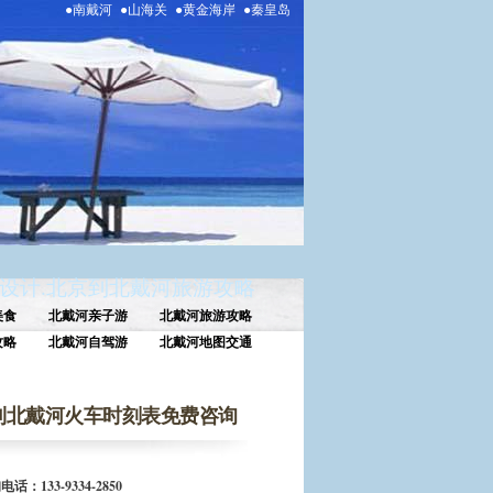
●南戴河
●山海关
●黄金海岸
●秦皇岛
设计
.
北京到北戴河旅游攻略
美食
北戴河亲子游
北戴河旅游攻略
攻略
北戴河自驾游
北戴河地图交通
到北戴河火车时刻表免费咨询
话：133-9334-2850