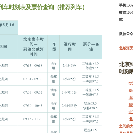
_列车时刻表及票价查询（推荐列车）
手机1338
微信1536
或
年5月16
微信公众号b
北京发车时
间—
车
运行时
票价—备
区间
北戴河
到达北戴河
型
间
注
时间
北京
动车
二等座 81.5
北戴河
07:13 - 09:18
2小时5分
组
一等座97.5
时刻
动车
二等座 81.5
北戴河
07:31 - 09:36
2小时5分
组
一等座97.5
交
动车
二等座 81.5
秦
北戴河
07:37 - 09:52
2小时15分
组
一等座97.5
山
动车
软座63.5
昌
北戴河
07:50 - 10:43
2小时53分
组
软卧138.5
北
动车
二等座 81.5
北
北戴河
09:15 - 11:20
2小时5分
组
一等座97.5
之间的大
硬座41.5
动车