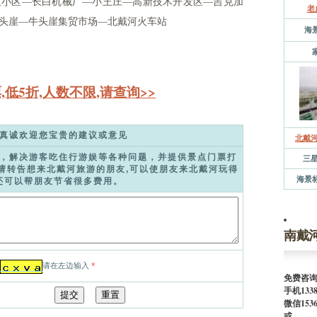
里小区—长白机械厂—小王庄—高新技术开发区—吉克加
老
头崖—牛头崖集贸市场—北戴河火车站
海
低5折,人数不限,请查询>>
真诚欢迎您宝贵的建议或意见
北戴
，解决游客吃住行游娱等各种问题，并提供景点门票打
三
请转告想来北戴河旅游的朋友,可以使朋友来北戴河玩得
海景标
还可以帮朋友节省很多费用。
南戴
请在左边输入
*
免费咨询电
手机1338
微信1536
或