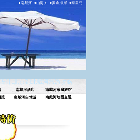
●南戴河
●山海关
●黄金海岸
●秦皇岛
设计
.
北京到北戴河旅游攻略
馆
南戴河酒店
南戴河家庭旅馆
预报
南戴河自驾游
南戴河地图交通