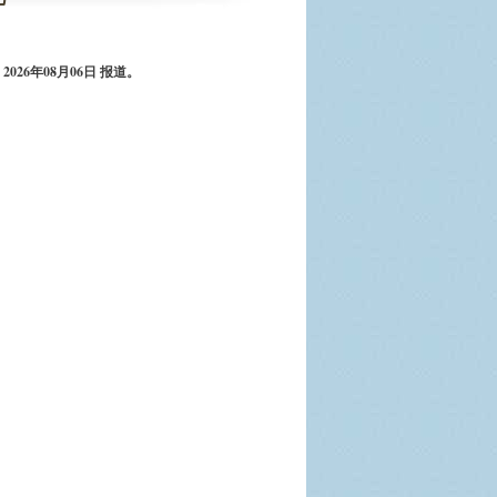
交车,2017——海鲜餐饮攻略
到南戴河公交车,2017——北戴河天气预报
 2026年08月06日 报道。
交,2017——北戴河地图
公交车,南戴河公交线路,北戴河到南戴河公交
17——火车时刻表
交,南戴河公交车,2017——北戴河自驾游地