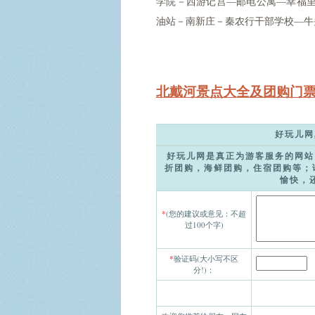
学院－西游记宫—邮电公寓—幸福
油站－南新庄－秦农行干部学校—牛
北戴河景点大全及团购门票,
好玩儿网
好玩儿网是真正为游客服务的网站
折团购，海鲜团购，住宿团购等；
愉快，
*
(您的建议或意见：不超
过100个字)
*
验证码(大小写不区
分!)：