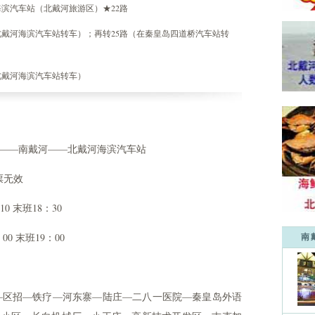
汽车站（北戴河旅游区）★22路
戴河海滨汽车站转车）；再转25路（在秦皇岛四道桥汽车站转
北戴河海滨汽车站转车）
站——南戴河——北戴河海滨汽车站
票无效
0 末班18：30
0 末班19：00
南
—区招—铁疗—河东寨—陆庄—二八一医院—秦皇岛外语