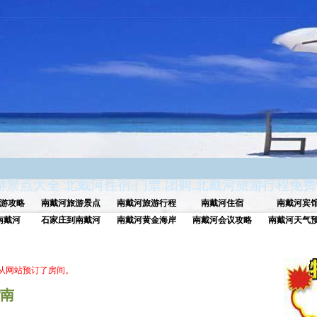
游景点大全
.
北戴河住宿
.
门票
.
团购
.
北戴河旅游行程免费
游攻略
南戴河旅游景点
南戴河旅游行程
南戴河住宿
南戴河宾
南戴河
石家庄到南戴河
南戴河黄金海岸
南戴河会议攻略
南戴河天气
人从网站预订了房间。
指南