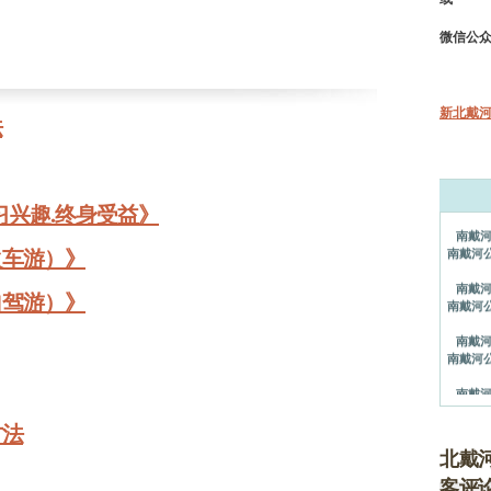
微信公众号b
新北戴
法
南戴河
南戴河公
习兴趣.终身受益》
南戴河
南戴河公
火车游）》
南戴河
南戴河公
自驾游）》
南戴河
南戴河公
南戴河
南戴河公
南戴河
方法
南戴河公
北戴河
南戴河
客评