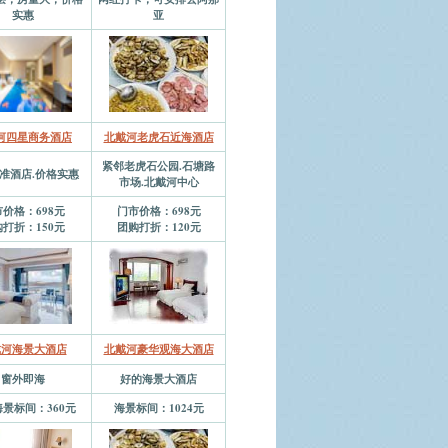
实惠
亚
河四星商务酒店
北戴河老虎石近海酒店
紧邻老虎石公园.石塘路
准酒店.价格实惠
市场.北戴河中心
价格：698元
门市价格：698元
打折：150元
团购打折：120元
戴河海景大酒店
北戴河豪华观海大酒店
窗外即海
好的海景大酒店
景标间：360元
海景标间：1024元