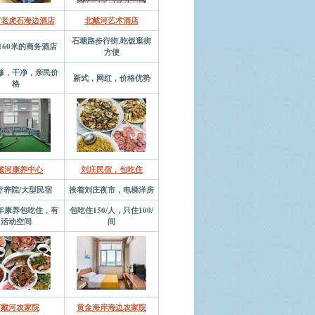
河老虎石海边酒店
北戴河艺术酒店
石塘路步行街,吃饭逛街
160米的商务酒店
方便
修，干净，亲民价
新式，网红，价格优势
格
戴河康养中心
刘庄民宿，包吃住
疗养院/大型民宿
挨着刘庄夜市，电梯洋房
年康养包吃住，有
包吃住150/人，只住100/
活动空间
间
南戴河农家院
黄金海岸海边农家院