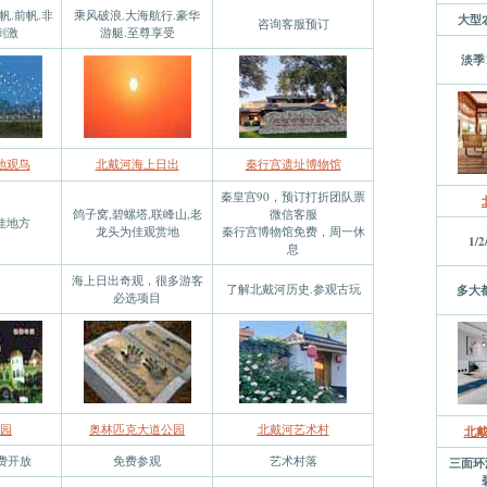
帆.前帆.非
乘风破浪.大海航行.豪华
大型
咨询客服预订
刺激
游艇.至尊享受
淡季1
地观鸟
北戴河海上日出
秦行宫遗址博物馆
秦皇宫90，预订打折团队票
鸽子窝,碧螺塔,联峰山,老
微信客服
佳地方
龙头为佳观赏地
秦行宫博物馆免费，周一休
1/2
息
海上日出奇观，很多游客
了解北戴河历史.参观古玩
多大
必选项目
园
奥林匹克大道公园
北戴河艺术村
北
免费开放
免费参观
艺术村落
三面环