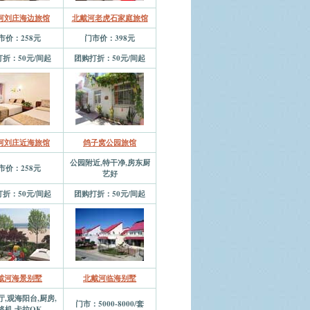
河刘庄海边旅馆
北戴河老虎石家庭旅馆
市价：258元
门市价：398元
折：50元/间起
团购打折：50元/间起
河刘庄近海旅馆
鸽子窝公园旅馆
公园附近,特干净,房东厨
市价：258元
艺好
折：50元/间起
团购打折：50元/间起
戴河海景别墅
北戴河临海别墅
,观海阳台,厨房,
门市：5000-8000/套
将机,卡拉OK