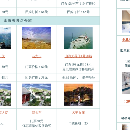
门票+观光车 110.打折90
70元
团购打折：88元
团购打折：65元
山海关景点介绍
北戴
四星标
一关
老龙头
山海关寻仙1号游船
门市
门票198元折168元
团购
50元
门票价格：60元
更低票价微信客服购买
48元
团购打折：58元
海上1描述，，豪华游轮
北
家大院
闯关东
孟姜女庙
特价海
门票30元
0元
门票价格：25
优惠票微信客服购买