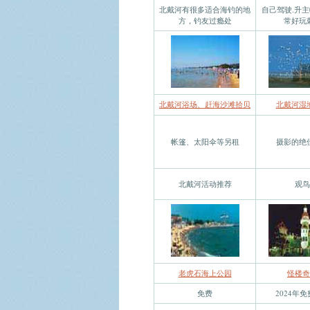
北戴河有很多适合海钓的地
自己驾驶.升主
方，钓友过瘾处
常好玩
北戴河浴场、赶海沙滩拾贝
北戴河湿
帐篷、太阳伞等另租
摄影的绝
北戴河活动推荐
观鸟
老虎石海上公园
怪楼奇
免费
2024年