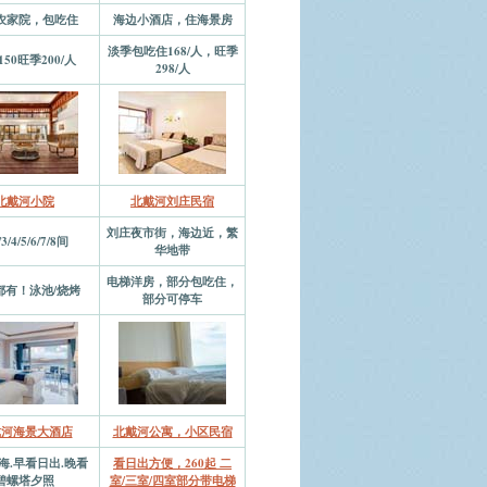
农家院，包吃住
海边小酒店，住海景房
淡季包吃住168/人，旺季
50旺季200/人
298/人
北戴河小院
北戴河刘庄民宿
刘庄夜市街，海边近，繁
/3/4/5/6/7/8间
华地带
电梯洋房，部分包吃住，
都有！泳池/烧烤
部分可停车
戴河海景大酒店
北戴河公寓，小区民宿
海.早看日出.晚看
看日出方便，260起 二
碧螺塔夕照
室/三室/四室部分带电梯