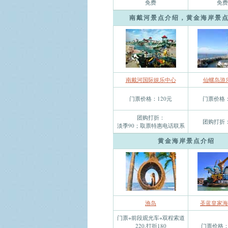
免费
免费
南戴河景点介绍，黄金海岸景
南戴河国际娱乐中心
仙螺岛游
门票价格：120元
门票价格：
团购打折：
团购打折：
淡季90；取票特惠电话联系
黄金海岸景点介绍
渔岛
圣蓝皇家海
门票+前段观光车+双程索道
220.打折180
门票价格：