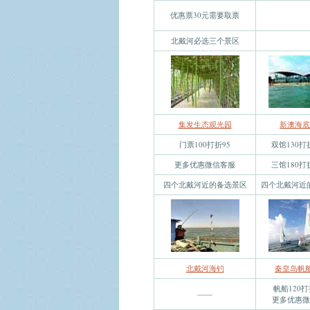
优惠票30元需要取票
北戴河必选三个景区
集发生态观光园
新澳海底
门票100打折95
双馆130打
更多优惠微信客服
三馆180打
四个北戴河近的备选景区
四个北戴河近
北戴河海钓
秦皇岛帆船
帆船120打
——
更多优惠微