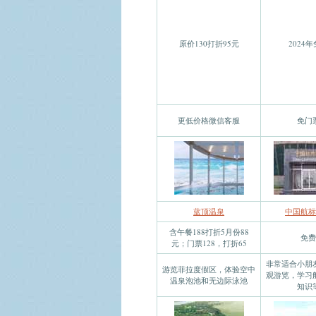
原价130打折95元
2024
更低价格微信客服
免门
蓝顶温泉
中国航标
含午餐188打折5月份88
免费
元；门票128，打折65
非常适合小朋
游览菲拉度假区，体验空中
观游览，学习
温泉泡池和无边际泳池
知识