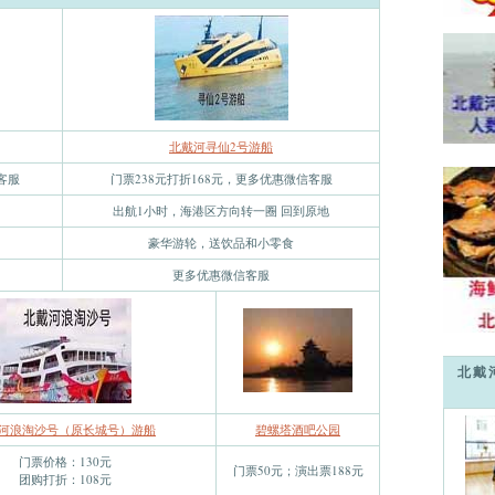
北戴河寻仙2号游船
客服
门票238元打折168元，更多优惠微信客服
出航1小时，海港区方向转一圈 回到原地
豪华游轮，送饮品和小零食
更多优惠微信客服
北戴
河浪淘沙号（原长城号）游船
碧螺塔酒吧公园
门票价格：130元
门票50元；演出票188元
团购打折：108元