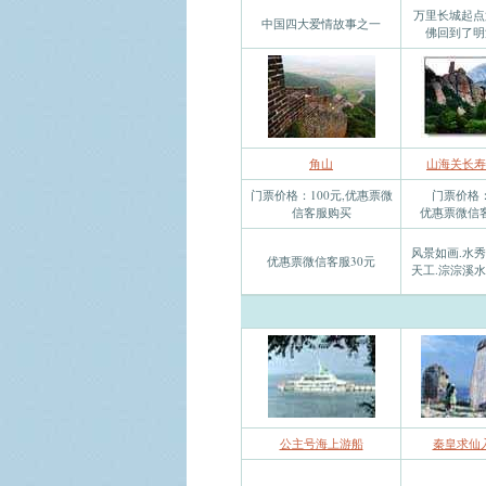
万里长城起点
中国四大爱情故事之一
佛回到了明
角山
山海关长寿
门票价格：100元,优惠票微
门票价格：
信客服购买
优惠票微信客
风景如画.水秀
优惠票微信客服30元
天工.淙淙溪水
公主号海上游船
秦皇求仙