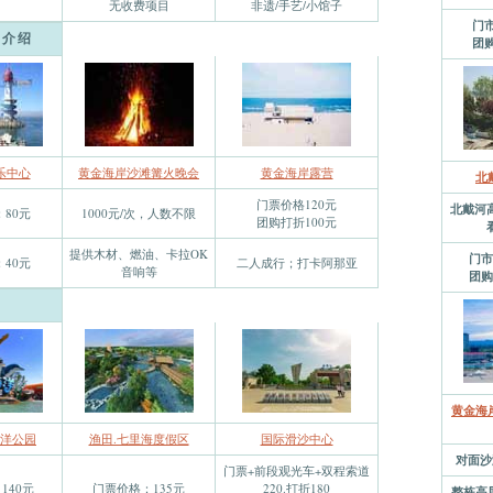
无收费项目
非遗/手艺/小馆子
门市
点介绍
团购
乐中心
黄金海岸沙滩篝火晚会
黄金海岸露营
北
门票价格120元
北戴河
80元
1000元/次，人数不限
团购打折100元
提供木材、燃油、卡拉OK
门市
40元
二人成行；打卡阿那亚
音响等
团购
黄金海
洋公园
渔田.七里海度假区
国际滑沙中心
对面沙
门票+前段观光车+双程索道
140元
门票价格：135元
220.打折180
整栋高