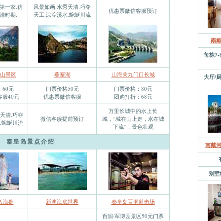
第一家.仿
风景如画.水秀天清.巧夺
优惠票微信客服预订
清时期.
天工.淙淙溪水.蜿蜒川流
南
每栋7
山景区
燕塞湖
山海关九门口长城
大厅/
60元
门票价格50元
门票价格：80元
服40元
优惠票微信客服
团购打折：68元
万里长城中的水上长
天清.巧夺
微信客服提前预订
城，“城在山上走，水在城
.蜿蜒川流
下流”，景色壮观
秦皇岛景点介绍
南戴
别墅
入海处
新澳海底世界
秦皇岛百润射击场
百润·军博园景区50元门票