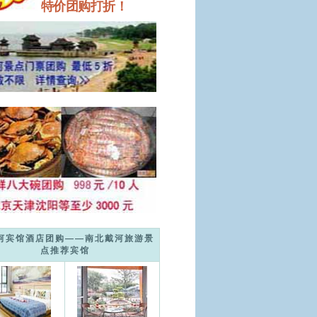
特价团购打折！
河宾馆酒店团购——南北戴河旅游景
点推荐宾馆