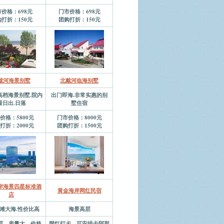
价格：698元
门市价格：698元
打折：150元
团购打折：150元
戴河海景别墅
北戴河临海别墅
高档海景别墅.院内
出门即海.非常实惠的别
看日出.日落
墅住宿
价格：5800元
门市价格：8000元
打折：2000元
团购打折：1500元
岸海景四星标准酒
黄金海岸网红民宿
店
滩大海.性价比高
海景高层
层，房量大，价格
网红打卡，可安排去阿那