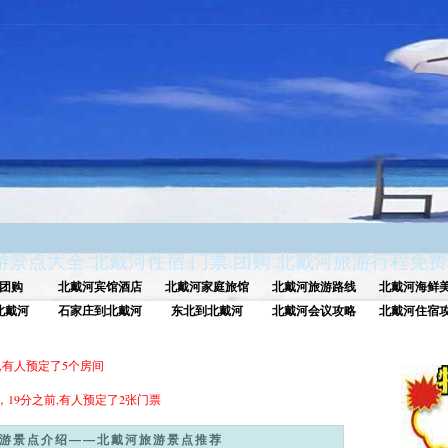
游景点大全
.
北戴河住宿
.
门票
.
团购
.
北戴河旅游行程免费
团购
北戴河宾馆酒店
北戴河家庭旅馆
北戴河旅游路线
北戴河海鲜
北戴河
石家庄到北戴河
东北到北戴河
北戴河会议攻略
北戴河住宿
,有人预定了5个房间
，19分之前,有人预定了2张门票
游景点介绍——北戴河旅游景点推荐