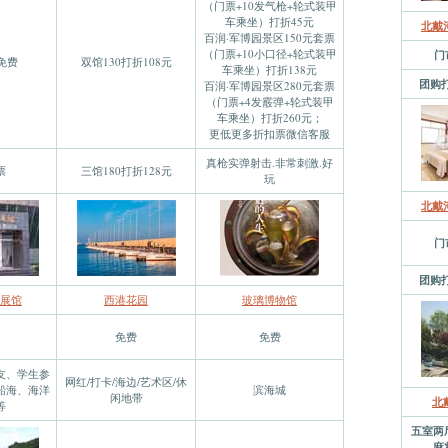
（门票+10发气枪+轮式装甲
车乘坐）打折45元
北戴
百润·军博园景区150元套票
（门票+10小口径+轮式装甲
门
年免费
双馆130打折108元
车乘坐）打折138元
团购打
百润·军博园景区280元套票
（门票+4发霰弹+轮式装甲
车乘坐）打折260元；
更低更多折扣票微信客服
真枪实弹射击.非常刺激.好
票
三馆180打折128元
玩
北戴
门
团购打
展馆
西港花园
玻璃博物馆
免费
免费
友、学生参
网红/打卡/海边/艺术区/休
船海、海洋
滨海城
闲地带
北
等
五室两厅
麻