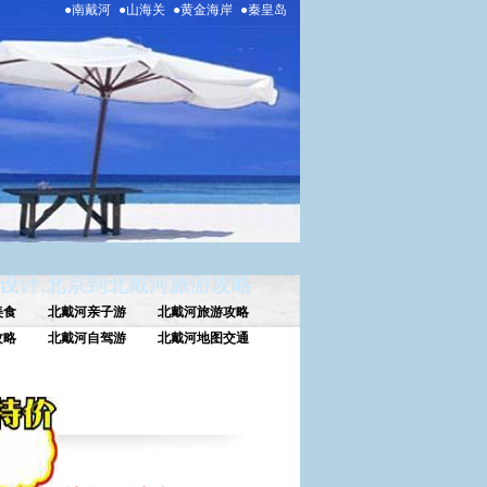
●南戴河
●山海关
●黄金海岸
●秦皇岛
设计
.
北京到北戴河旅游攻略
美食
北戴河亲子游
北戴河旅游攻略
攻略
北戴河自驾游
北戴河地图交通