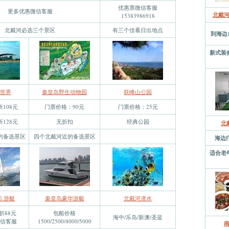
优惠票微信客服
更多优惠微信客服
北戴
15383986918
北戴河必选三个景区
有三个佳看日出地点
到海边
新式装
世界
秦皇岛野生动物园
联峰山公园
折108元
门票价格：90元
门票价格：25元
折128元
无折扣
经典公园
北
的备选景区
四个北戴河近的备选景区
海边
适合老
.游艇
秦皇岛豪华游艇
北戴河潜水
折88元
包船价格
海中/乐岛/新澳/圣蓝
信客服
1500/2500/4000/5000