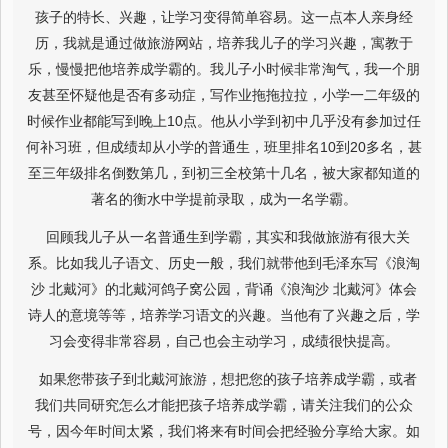
孩子的特长、兴趣，让学习变得简单容易。这一点本人亲身经
历，我就是通过做旅游网站，培养我儿子的学习兴趣，寓教于
乐，慢慢把他培养成学霸的。我儿子小时候非常淘气，我一个朋
友甚至怀疑他是否有多动症，写作业拖拖拉拉，小学一二年级的
时候作业都能写到晚上10点。他从小学到初中几乎没有参加过任
何补习班，但成绩却从小学的普通生，班里排名10到20多名，甚
至三年级排名倒数第几，到初三全校第十几名，被大家都知道的
著名的衡水中学提前录取，成为一名学霸。
回顾我儿子从一名普通生到学霸，其实和我做旅游有很大关
系。比如我儿子语文、历史一般，我们就带他到毛泽东写《浪淘
沙 北戴河》的北戴河鸽子窝公园，背诵《浪淘沙 北戴河》体会
诗人的意境等等，培养学习语文的兴趣。当他有了兴趣之后，学
习会变得非常容易，自己也会主动学习，成绩很快提高。
如果您带孩子到北戴河旅游，想把您的孩子培养成学霸，或者
我们共同研究怎么才能把孩子培养成学霸，请关注我们的公众
号，因今年时间太紧，我们将来有时间会把经验分享给大家。如