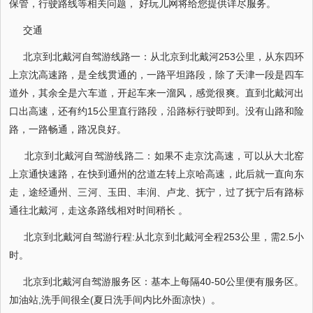
保管，行驶路线等相关问题， 好玩儿网将给您提供详尽服务。
交通
北京到北戴河自驾游线路一：从北京到北戴河253公里，从东四环
上京沈高速路，是全线贯通的，一路平坦路段，除了天津一段是四车
道外，其余全是六车道，开起车来一溜风，感觉很爽。直到北戴河出
口出高速，还有约15公里直行路段，沿路标行驶即到。没有山路和险
路，一路畅通，路况良好。
北京到北戴河自驾游线路二：如果不走京沈高速，可以从大北窑
上京通快速路，在快到通州的岔道左转上京哈高速，此后就一直向东
走，途经通州、三河、玉田、丰润、卢龙、抚宁，过了抚宁后有路标
通往北戴河，走这条路线相对时间稍长 。
北京到北戴河自驾游行程:从北京到北戴河全程253公里，需2.5小
时。
北京到北戴河自驾游服务区：基本上每隔40-50公里便有服务区。
加油站,洗手间很全(夏日洗手间内比外面凉快）。