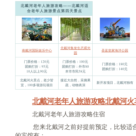
北戴河老年人旅游攻略——北戴河适
合老年人旅游景点第四天景点
北戴河集发生态观光
南戴河国际娱乐中心
圣蓝皇家海洋公园
园
门票价格：120元
门票价格：100元
门票价格：180元
团购打折：95元
团购打折：外市80
团购打折：140元
10人以上90元
本市市民58元
北戴河火景点，老少皆
接近大自然，采摘果
新开发项目，北戴河独有
宜，100多项游玩项目
蔬，动物表演
北戴河老年人旅游攻略北戴河火
北戴河老年人旅游攻略住宿
您来北戴河之前好提前预定，比较适合
的宾馆有：