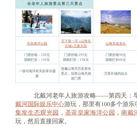
合老年人旅游景点第三天景点
天下第一关 +山海关
乐岛海洋公园
山海关老龙头
古城+王家大院
门票价格：120元
门票价格:195元
门票价格50元
团购打折：110元
团购打折：138元
团购打折48元
游遍山海关历史著名
一场与海洋有关的享乐盛
景点，划算山海关旅
万里长城的起点
宴
游门票
北戴河老年人旅游攻略——第四天：早
戴河国际娱乐中心
游玩，那里有100多个游
集发生态观光园
，
圣蓝皇家海洋公园
，
南戴
玩，然后直接回家。