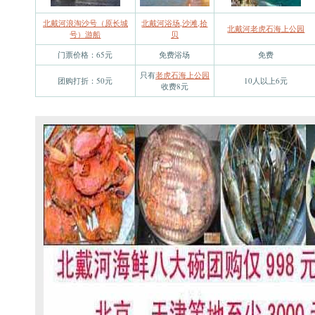
北戴河浪淘沙号（原长城
北戴河浴场,沙滩,拾
北戴河老虎石海上公园
号）游船
贝
门票价格：65元
免费浴场
免费
只有
老虎石海上公园
团购打折：50元
10人以上6元
收费8元