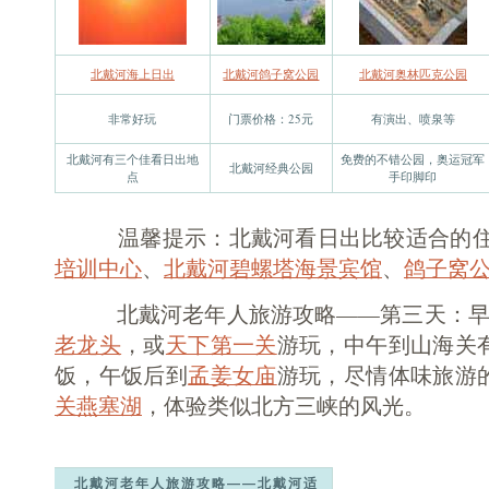
北戴河海上日出
北戴河鸽子窝公园
北戴河奥林匹克公园
非常好玩
门票价格：25元
有演出、喷泉等
北戴河有三个佳看日出地
免费的不错公园，奥运冠军
北戴河经典公园
点
手印脚印
温馨提示：北戴河看日出比较适合的
培训中心
、
北戴河碧螺塔海景宾馆
、
鸽子窝
北戴河老年人旅游攻略——第三天：早上
老龙头
，或
天下第一关
游玩，中午到山海关
饭，午饭后到
孟姜女庙
游玩，尽情体味旅游
关燕塞湖
，体验类似北方三峡的风光。
北戴河老年人旅游攻略——北戴河适