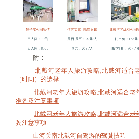
鸽子窝公园旅馆
便宜实惠--陆庄旅馆
北戴河老虎石公园
三人间：70元
周日-周五：20元/人
门市价：168元
四人间：80元
周六：20元/人
团购打折：50元/
附：
北戴河老年人旅游攻略,北戴河适合
（时间）的选择
北戴河老年人旅游攻略,北戴河适合老
准备及注意事项
北戴河老年人旅游攻略,北戴河适合老
驶注意事项
山海关南北戴河
自驾游的驾驶技巧