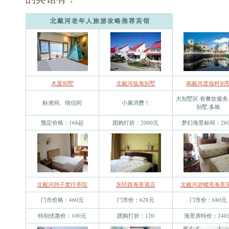
北戴河老年人旅游攻略推荐宾馆
木屋别墅
北戴河临海别墅
南戴河度假村别
大别墅区.有餐饮服务
标准间、情侣间
小康消费！
别墅.多栋
预定价格：168起
团购打折：2000元
梦幻海景标间：26
北戴河鸽子窝疗养院
东经路海景酒店
北戴河碧螺塔海景
门市价格：460元
门市价：628元
门市价：680元
特别优惠价：100元
团购打折：120
海景房特价：240