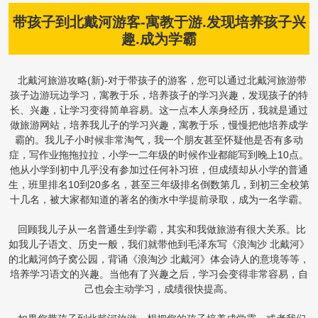
带孩子到北戴河游客-寓教于游.发现培养孩子兴
趣.成为学霸
北戴河旅游攻略(新)-对于带孩子的游客，您可以通过北戴河旅游带
孩子边游玩边学习，寓教于乐，培养孩子的学习兴趣，发现孩子的特
长、兴趣，让学习变得简单容易。这一点本人亲身经历，我就是通过
做旅游网站，培养我儿子的学习兴趣，寓教于乐，慢慢把他培养成学
霸的。我儿子小时候非常淘气，我一个朋友甚至怀疑他是否有多动
症，写作业拖拖拉拉，小学一二年级的时候作业都能写到晚上10点。
他从小学到初中几乎没有参加过任何补习班，但成绩却从小学的普通
生，班里排名10到20多名，甚至三年级排名倒数第几，到初三全校第
十几名，被大家都知道的著名的衡水中学提前录取，成为一名学霸。
回顾我儿子从一名普通生到学霸，其实和我做旅游有很大关系。比
如我儿子语文、历史一般，我们就带他到毛泽东写《浪淘沙 北戴河》
的北戴河鸽子窝公园，背诵《浪淘沙 北戴河》体会诗人的意境等等，
培养学习语文的兴趣。当他有了兴趣之后，学习会变得非常容易，自
己也会主动学习，成绩很快提高。