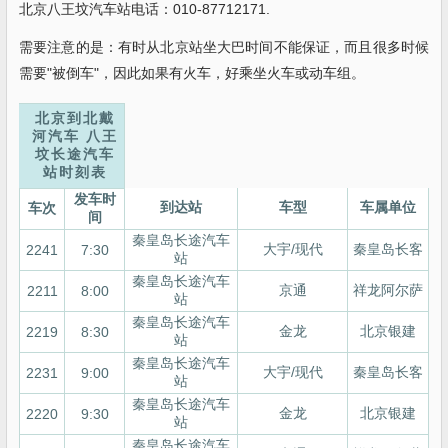
北京八王坟汽车站电话：010-87712171.
需要注意的是：有时从北京站坐大巴时间不能保证，而且很多时候
需要"被倒车"，因此如果有火车，好乘坐火车或动车组。
北京到北戴
河汽车 八王
坟长途汽车
站时刻表
发车时
到达站
车型
车属单位
车次
间
秦皇岛长途汽车
大宇/现代
秦皇岛长客
2241
7:30
站
秦皇岛长途汽车
京通
祥龙阿尔萨
2211
8:00
站
秦皇岛长途汽车
金龙
北京银建
2219
8:30
站
秦皇岛长途汽车
大宇/现代
秦皇岛长客
2231
9:00
站
秦皇岛长途汽车
金龙
北京银建
2220
9:30
站
秦皇岛长途汽车