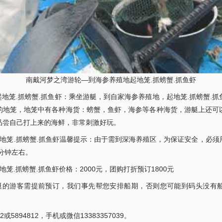
南戴河梦之湾游轮—到海参养殖地起地笼.抓螃蟹.抓鱼虾
笼.抓螃蟹.抓鱼虾：乘坐游艇，到自家海参养殖地，起地笼.抓螃蟹.
的地笼，地笼中有各种海货：螃蟹，鱼虾，海参等各种海货，游艇上还可
品尝自己打上来的海鲜，非常刺激好玩。
地笼.抓螃蟹.抓鱼虾温馨提示：由于需到深海养殖区，为保证安全，必须
0分钟左右。
.抓螃蟹.抓鱼虾价格：2000元，团购打折预订1800元
的游客需提前预订，我们事先帮您安排船期，否则您可能到码头没有
2或5894812，手机或微信13383357039。