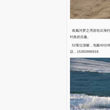
南戴河梦之湾游轮出海钓
钓鱼的乐趣。
52客位游艇，包艇40分
议，15383986918.