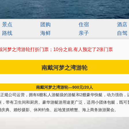
景点
团购
住宿
酒店
路线
海鲜
亲子
自驾
戴河梦之湾游轮打折门票；10分之前,有人预定了2张门票
南戴河梦之湾游轮
南戴河梦之湾游轮—900元/20人
正规公司运营，拥有6艘私人游艇级的游艇和2艘豪华快艇，动力强劲，
座，带有卫生间和厨房。豪华游艇游用途更广泛，适用小团体包艇，既可
婚庆典、婚纱摄影、休闲钓鱼、起地笼抓螃蟹、海上商务旅游聚会。