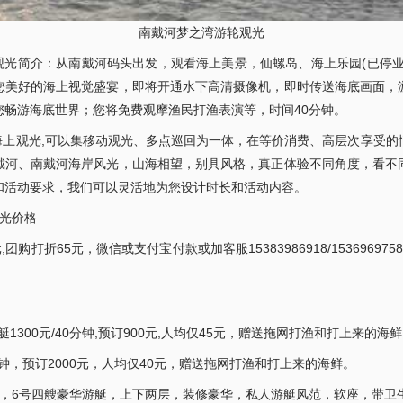
南戴河梦之湾游轮观光
光简介：从南戴河码头出发，观看海上美景，仙螺岛、海上乐园(已停业
您美好的海上视觉盛宴，即将开通水下高清摄像机，即时传送海底画面，
您畅游海底世界；您将免费观摩渔民打渔表演等，时间40分钟。
上观光,可以集移动观光、多点巡回为一体，在等价消费、高层次享受的
戴河、南戴河海岸风光，山海相望，别具风格，真正体验不同角度，看不
和活动要求，我们可以灵活地为您设计时长和活动内容。
光价格
,团购打折65元，微信或支付宝付款或加客服15383986918/1536969
艇1300元/40分钟,预订900元,人均仅45元，赠送拖网打渔和打上来的海鲜
0分钟，预订2000元，人均仅40元，赠送拖网打渔和打上来的海鲜。
号，6号四艘豪华游艇，上下两层，装修豪华，私人游艇风范，软座，带卫