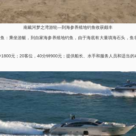
南戴河梦之湾游轮—到海参养殖地钓鱼收获颇丰
鱼：乘坐游艇，到自家海参养殖地钓鱼，由于海底有大量填海石头，鱼
钟1800元；20客位，40分钟900元；提供船长、水手和服务人员和适当