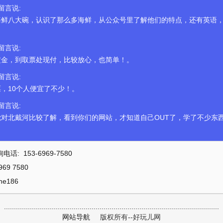
,留言说:
海鲜八大碗，认识了那么多海鲜，从公众号里了解他们的特点，还有英语
,留言说:
定金，到取票处现付，比较放心，也简单！。
,留言说:
，10个人便宜了不少！。
,留言说:
对北戴河比较了解，看到你们的网站，才知道自己OUT了，学了不少东
: 153-6969-7580
9 7580
e186
.
.
.
.
.
.
.
.
.
.
.
.
.
.
.
.
.
.
.
.
.
.
.
.
.
.
.
.
.
.
.
.
.
.
.
.
.
.
.
.
.
.
.
.
.
.
.
.
.
.
.
.
.
.
.
.
.
.
.
.
.
.
.
.
.
.
.
.
.
.
.
.
.
.
.
.
.
.
.
.
.
.
.
.
.
.
.
.
.
.
.
.
.
.
.
.
.
.
.
.
.
.
.
.
.
.
.
.
网站导航
版权所有--好玩儿网