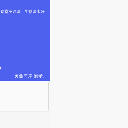
，这堂英语课、生物课太好
西。。
黄金海岸
摘录。