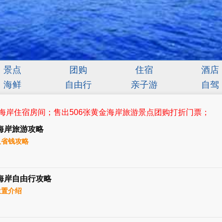
景点
团购
住宿
酒店
海鲜
自由行
亲子游
自驾
海岸住宿房间；售出506张黄金海岸旅游景点团购打折门票；
海岸旅游攻略
又省钱攻略
海岸自由行攻略
位置介绍