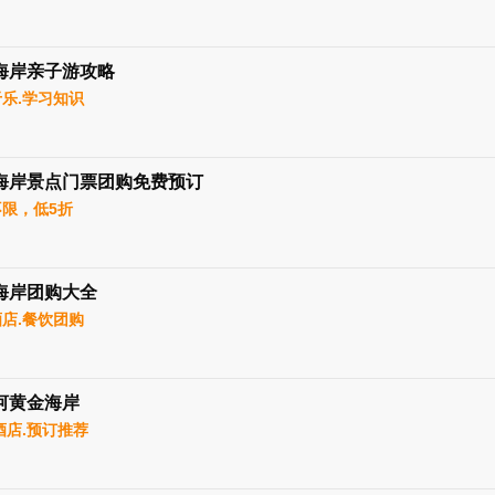
海岸亲子游攻略
乐.学习知识
海岸景点门票团购免费预订
限，低5折
海岸团购大全
店.餐饮团购
河黄金海岸
酒店.预订推荐