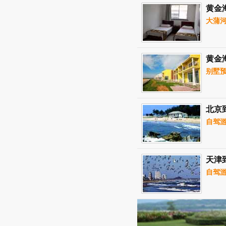
黄金
大蒲
黄金
别墅预
北京
自驾游
天津
自驾游