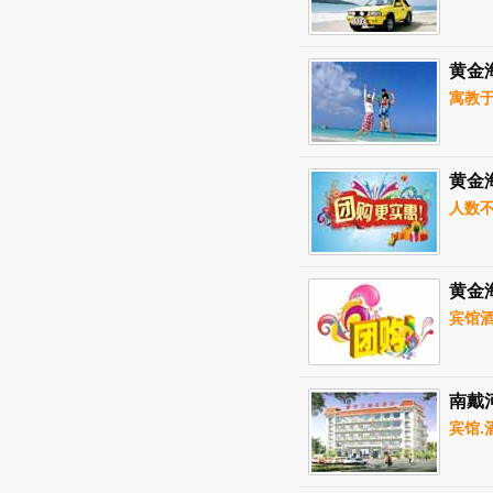
黄金
寓教于
黄金
人数不
黄金
宾馆酒
南戴
宾馆.