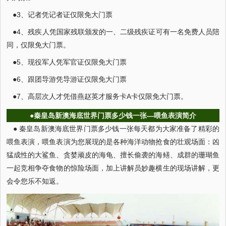
●3、记者凭记者证仅限免大门票
●4、残疾人凭国家残联颁发的一、二级残疾证可有一名免费人员陪
同，仅限免大门票。
●5、现役军人凭军官证仅限免大门票
●6、跟团导游凭导游证仅限免大门票
●7、高层次人才凭借燕赵英才服务卡A卡仅限免大门票。
●秦皇岛新澳海底世界门票多少钱一张—喂鱼表演简介
● 秦皇岛新澳海底世界门票多少钱一张每天都为大家准备了精彩的
喂鱼表演，喂鱼表演为您展现的是各种海洋动物抢食的壮观场面：凶
猛成性的大鲨鱼、贪婪顽皮的海龟、擅长偷袭的海鳝、成群的珊瑚鱼
一起竞相争夺食物的惊险场面，加上讲解员妙趣横生的现场讲解，更
会令您乐不知返。