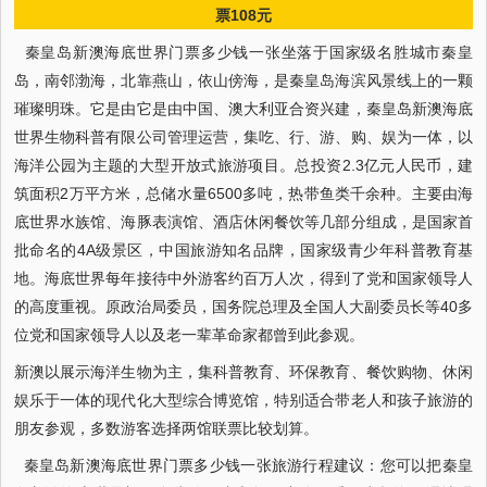
票108元
秦皇岛新澳海底世界门票多少钱一张坐落于国家级名胜城市秦皇
岛，南邻渤海，北靠燕山，依山傍海，是秦皇岛海滨风景线上的一颗
璀璨明珠。它是由它是由中国、澳大利亚合资兴建，秦皇岛新澳海底
世界生物科普有限公司管理运营，集吃、行、游、购、娱为一体，以
海洋公园为主题的大型开放式旅游项目。总投资2.3亿元人民币，建
筑面积2万平方米，总储水量6500多吨，热带鱼类千余种。主要由海
底世界水族馆、海豚表演馆、酒店休闲餐饮等几部分组成，是国家首
批命名的4A级景区，中国旅游知名品牌，国家级青少年科普教育基
地。海底世界每年接待中外游客约百万人次，得到了党和国家领导人
的高度重视。原政治局委员，国务院总理及全国人大副委员长等40多
位党和国家领导人以及老一辈革命家都曾到此参观。
新澳以展示海洋生物为主，集科普教育、环保教育、餐饮购物、休闲
娱乐于一体的现代化大型综合博览馆，特别适合带老人和孩子旅游的
朋友参观，多数游客选择两馆联票比较划算。
秦皇岛新澳海底世界门票多少钱一张旅游行程建议：您可以把秦皇