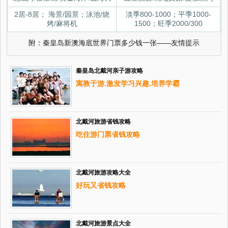
2居-8居； 海景/园景；泳池/烧
淡季800-1000；平季1000-
烤/麻将机
1500；旺季2000/300
附：秦皇岛新澳海底世界门票多少钱一张——友情提示
秦皇岛北戴河亲子游攻略
寓教于游.激发学习兴趣.培养学霸
北戴河旅游省钱攻略
吃住游门票省钱攻略
北戴河旅游攻略大全
好玩又省钱攻略
北戴河旅游景点大全