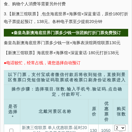
食、购物个人消费等需要另外付费
3.【新澳三馆联票】,包含海底世界+海豚馆+深蓝童话，原价180打折
电子票提起预订，138元。各种电子票至少提前20分钟
●秦皇岛新澳海底世界门票多少钱一张团购打折门票免费预订
秦皇岛新澳海底世界门票多少钱一张+海豚表演馆两馆联票130元
【新澳三馆联票】海底世界+海豚馆+深蓝童话·180元打折138元
●电话较忙，经常占线，请您选择自动预订
以下门票，支付宝或者微信付款后将收到短信，直接到景
区售票口凭短信验证码取票或者检票口刷身份证检票进入
操作步骤：选择项目.张数.输入手机号.验证码.点击确
定，付款即可.
优
是否
原
惠
购买
北戴河景区名称
选择
价
票
张数
*
价
新澳三馆联票 单人优惠联票-延时20
130
1050