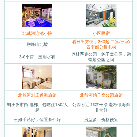
北戴河泳池小院
小区民宿
看日出方便，260起 二室/三室/
联峰山北坡
四室部分带电梯
奥林匹克公园，鸽子窝公园，碧
3-6个房，应用尽有
螺塔公园之间
北戴河刘庄近海旅馆
北戴河鸽子窝公园旅馆
刘庄夜市街.电梯。包吃住150/人
公园附近.非常干净.老板做海鲜
起
非常好
王姐手艺好，位置条件好
房型多，价格便宜