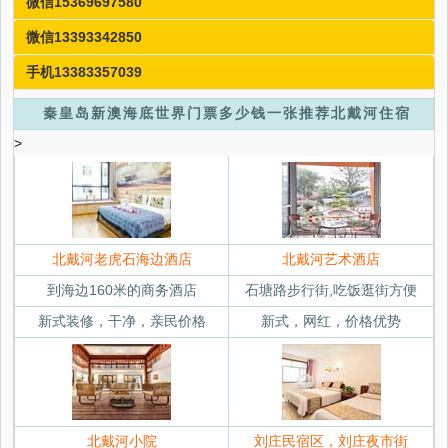
微信15369697580
微信13393342850
手机13383357039
秦皇岛新澳海底世界门票多少钱一张推荐北戴河住宿
>
北戴河老虎石海边酒店
北戴河艺术酒店
到海边160米的商务酒店
石塘路步行街,吃饭逛街方便
新式装修，干净，亲民价格
新式，网红，价格优势
北戴河小院
刘庄民宿区，刘庄夜市街