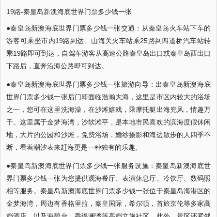
19路-秦皇岛新澳海底世界门票多少钱一张
●秦皇岛新澳海底世界门票多少钱一张交通：从秦皇岛火车站下车的
游客可乘坐市内19路到达、山海关火车站乘25路到四道桥汽车站转
乘19路即可到达，自驾车游客从高速公路秦皇岛出口或秦皇岛西出口
下路后，直奔沿海公路即可到达。
●秦皇岛新澳海底世界门票多少钱一张旅游向导：出秦皇岛新澳海底
世界门票多少钱一张后门即面临浩瀚大海，这里是市区内较大的浴场
之一，您可在这里洗海澡，在沙滩嬉戏，乘摩托艇出海兜风，情趣万
千。这里属于金梦海湾，沙软滩平，是本地市民喜欢的滨海度假休闲
地，大片的公园和沙滩，免费浴场，婚纱摄影和海边散步的人四季不
断，看着潮汐表来赶海更是一种独有的乐趣。
●秦皇岛新澳海底世界门票多少钱一张服务设施：秦皇岛新澳海底世
界门票多少钱一张为您提供观海餐厅、表演休息厅、冷饮厅、数码照
相等服务。秦皇岛新澳海底世界门票多少钱一张位于秦皇岛海港区的
金梦海湾，周边有香格里拉，秦皇国际，希尔顿，首旅京伦等多家高
档酒店，以及海碧台，香缇澜湾等高档文旅社区。此外，景区还紧邻