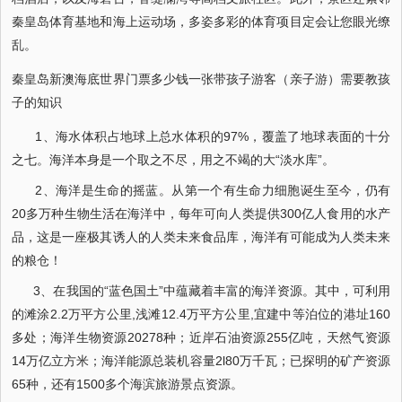
秦皇岛体育基地和海上运动场，多姿多彩的体育项目定会让您眼光缭
乱。
秦皇岛新澳海底世界门票多少钱一张带孩子游客（亲子游）需要教孩
子的知识
1、海水体积占地球上总水体积的97%，覆盖了地球表面的十分
之七。海洋本身是一个取之不尽，用之不竭的大“淡水库”。
2、海洋是生命的摇蓝。从第一个有生命力细胞诞生至今，仍有
20多万种生物生活在海洋中，每年可向人类提供300亿人食用的水产
品，这是一座极其诱人的人类未来食品库，海洋有可能成为人类未来
的粮仓！
3、在我国的“蓝色国土”中蕴藏着丰富的海洋资源。其中，可利用
的滩涂2.2万平方公里,浅滩12.4万平方公里,宜建中等泊位的港址160
多处；海洋生物资源20278种；近岸石油资源255亿吨，天然气资源
14万亿立方米；海洋能源总装机容量2l80万千瓦；已探明的矿产资源
65种，还有1500多个海滨旅游景点资源。