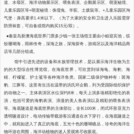
道、水母区、海洋动物展示区、喂鱼表演、企鹅展示区、萌宠秘境、
儿童乐园区等+萌宠秘境：侏儒兔、羊驼、土拨鼠等。+儿童乐园区淘
气堡：身高要求1.4米以下。（为了大家的安全和卫生进入乐园需穿
防滑袜套，可自备或馆内购买15元/双）。
●秦皇岛新澳海底世界门票多少钱一张主场馆主要由小鲸迎宾池，缤
纷珊瑚海，雨林传奇，深海之旅，深海探奇，游戏区以及海洋精品商
店等几部分组成。
馆中引进先进的设备和水族管理技术，是以展示海洋生物为主
的的大型综合性博览馆。在海底世界，可欣赏到绿海龟、海豹、海
鳝、柠檬鲨、护士鲨等各种海洋鱼类。国家二级保护物种有：斑海
豹、江豚等。这里有生活在温带的洪氏环企鹅，列为受国际组织保护
的动物之一。主体表演区水位深约8米，每天上演多场精彩绝伦的表
演，包括可爱的海豹表演、浪漫的美人鱼表演以及精彩的喂鱼表演
等。海底隧道是海底世界的主体部位，全长100米，闭式环形亚克力
透明隧道设计，电动传输带载游客沿通道在水下穿行，在海底隧道之
中，就宛如进入了真正的海底，五光十色的珊瑚礁丛，珍奇的海洋生
物环游在周围，海洋动植物的迷人景观将尽收眼底。