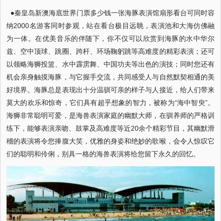
●秦皇岛新澳海底世界门票多少钱一张海豚表演馆扇形看台可同时容
纳2000名游客同时参观，站在看台极目远眺，表演池和大海仿佛融
为一体。在优美音乐的伴随下，你不仅可以欣赏到海豚的水中华尔
兹、空中顶球、跳圈、跨杆、环场鞠躬跳等高难度的精彩表演；还可
以领略海狮投篮、水中霹雳舞、中国功夫等出色的演技；同时您还有
机会亲身触摸海豚，与它握手交流，共同感受人与自然默契相通的美
好境界。海豚总是表现出十分温驯可亲的样子与人接近，给人们带来
莫大的欢乐和惊奇，它们具有超乎想象的智力，被称为“海中智臾”。
海狮非常聪明可爱，是海兽表演家庭的幽默大师，在驯养师的严格训
练下，能够表演亲吻、鼓掌及高难度等近20余个精彩节目，其幽默滑
稽的表演将令您捧腹大笑，优雅的身姿和绝妙的歌喉，会令人惊叹它
们的聪明和伶俐，别具一格的海兽表演将给您留下永久的回忆。