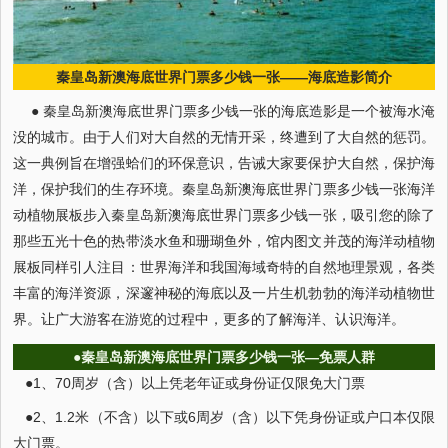
秦皇岛新澳海底世界门票多少钱一张——海底造影简介
● 秦皇岛新澳海底世界门票多少钱一张的海底造影是一个被海水淹
没的城市。由于人们对大自然的无情开采，终遭到了大自然的惩罚。
这一典例旨在增强蛤们的环保意识，告诫大家要保护大自然，保护海
洋，保护我们的生存环境。秦皇岛新澳海底世界门票多少钱一张海洋
动植物展板步入秦皇岛新澳海底世界门票多少钱一张，吸引您的除了
那些五光十色的热带淡水鱼和珊瑚鱼外，馆内图文并茂的海洋动植物
展板同样引人注目：世界海洋和我国海域奇特的自然地理景观，各类
丰富的海洋资源，深邃神秘的海底以及一片生机勃勃的海洋动植物世
界。让广大游客在游览的过程中，更多的了解海洋、认识海洋。
●秦皇岛新澳海底世界门票多少钱一张—免票人群
●1、70周岁（含）以上凭老年证或身份证仅限免大门票
●2、1.2米（不含）以下或6周岁（含）以下凭身份证或户口本仅限
大门票。