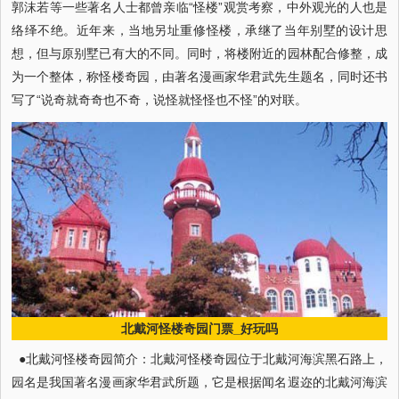
郭沫若等一些著名人士都曾亲临“怪楼”观赏考察，中外观光的人也是
络绎不绝。近年来，当地另址重修怪楼，承继了当年别墅的设计思
想，但与原别墅已有大的不同。同时，将楼附近的园林配合修整，成
为一个整体，称怪楼奇园，由著名漫画家华君武先生题名，同时还书
写了“说奇就奇奇也不奇，说怪就怪怪也不怪”的对联。
北戴河怪楼奇园门票_好玩吗
●北戴河怪楼奇园简介：北戴河怪楼奇园位于北戴河海滨黑石路上，
园名是我国著名漫画家华君武所题，它是根据闻名遐迩的北戴河海滨