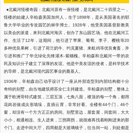
●北戴河怪楼奇园：北戴河原有一座怪楼，是北戴河二十四景之一，
怪楼的始建人辛柏森美国加州人，生于1898年，是从美国著名的耶
鲁大学毕业的专攻园艺的林学博士。1928年，他受美国基督新教美
以美会的派遣，来到北戴河海滨，创办了东山园艺场。他在北戴河工
作、生活了12年，这期间，他引进了苹果、葡萄、李子、樱桃等20
多种优良果树，引进了荷兰奶牛、约克夏猪、来航鸡等优良禽畜，并
引进和推广了华北绿化先锋灌木-紫穗槐。辛柏森和北戴河一带的农
民及知识分子建立了深厚的友谊。他是中美友谊的使者，是科学技术
的导师，是北戴河现代园艺事业的奠基人。
1936年，辛柏森自己动手设计了一座从外部造型到内部结构都十分
奇特的别墅，由当地建筑师苏全仁主持建造。辛柏森的别墅，整体上
属于欧洲哥特式建筑，三层五顶，七角八面，楼顶的每一个角，都用
花岗岩做成尖形墙垛，直插云霄，非常好看。全楼有44个门，46个
窗，却没有一个方方正正的房间。别墅里边，屋套屋，间套间，大大
小小，相通相连。生人进来，三拐两拐，就很难再找着刚刚进来的那
个门。走进中间大厅，四周都是大玻璃镜子，往当间一站，到处都是