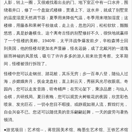
人影，转上一圈，又很难找着出去的门。地下室正中有一口水井，围
绕着井口，修了一个盘旋式楼梯，贯通上下。这水井，就成了别墅里
的温度湿度天然调节器：夏季用来降低气温，冬季用来增加湿度；这
楼梯，用藤条和果树干枝做成，走上去，忽忽闪闪，松松软软，颤颤
悠悠，真是妙趣横生。这个离奇古怪的别墅修好不久，很快地就赢得
了一个怪楼的美称。1940年，太平洋战争爆发前夕，辛柏森博士回
到美国，他的怪楼却更加名声显赫，怪名远扬，成了北戴河的一道瑰
丽而神秘的风景线，吸引了许许多多的游人前来欣赏考察。文革期
间，怪楼被强行拆毁了。
怪楼中您可以走钢丝、踏花桩，其乐无穷；步一百单八登，随仙人过
海，步嫦娥奔月，抚金龙盘柱，直上刺云天，秀丽风光尽收眼底。奇
园内，您可以走发音路，听奇桶声；在芳沁架下，乘凉品磨；与仙人
会棋，共研残局。夏日夜晚，您可以观赏火树银花的夜园，欣赏彩色
喷泉、发光巨石，一切令您目不暇接。或静观如潮人流，辉煌灯光，
自会兴奋不已。您还可以随优美的音乐翩翩起舞，一天的疲劳与暑热
顿消。
●游览项目：艺术馆--，蒋世国美术馆、梅墨生艺术馆、王铁艺术馆