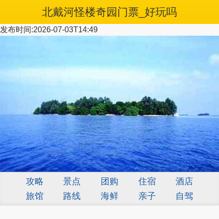
北戴河怪楼奇园门票_好玩吗
发布时间:2026-07-03T14:49
攻略
景点
团购
住宿
酒店
旅馆
路线
海鲜
亲子
自驾