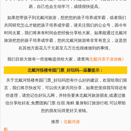
易，自己也会主动学习，成绩很快提高。
如果您带孩子到北戴河旅游，想把您的孩子培养成学霸，或者我们
共同研究怎么才能把孩子培养成学霸，请关注我们的公众号，因今年
时间太紧，我们将来有时间会把经验分享给大家。如果能通过北戴河
旅游把您的孩子培养成学霸，您的北戴河旅游将非常有意义，这是您
在其他方面花几千元甚至几万元也很难做到的事情。
我们目前大致有一些攻略提供给大家，请查询
北戴河亲子游攻略》
北戴河怪楼奇园门票_好玩吗—温馨提示：
关于北戴河怪楼奇园门票_好玩吗您有什么好的建议，欢迎给我们留
言，我们将尽快改写，可以供大家共同分享，如果您觉得我写得还有
些道理，请您记住好玩儿网，并转告要来北戴河旅游朋友,或通过微
信分享给好友,免费团购门票.住宿.海鲜.量身制订旅游行程,可以帮助
您的朋友玩得更好又省钱。
推荐：
北戴河游
船
.
.
.
.
.
.
.
.
.
.
.
.
.
.
.
.
.
.
.
.
.
.
.
.
.
.
.
.
.
.
.
.
.
.
.
.
.
.
.
.
.
.
.
.
.
.
.
.
.
.
.
.
.
.
.
.
.
.
.
.
.
.
.
.
.
.
.
.
.
.
.
.
.
.
.
.
.
.
.
.
.
.
.
.
.
.
.
.
.
.
.
.
.
.
.
.
.
.
.
.
.
.