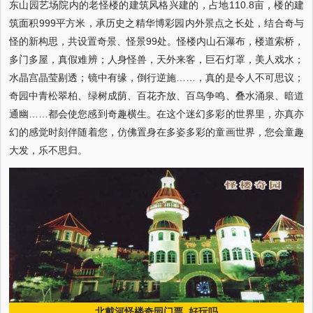
东山园艺场院内的老怪楼的建筑风格兴建的，占地110.8亩，楼的建
筑面积999平方米，承历史之精华博彩园内外景点之长处，结合奇与
怪的新构思，共设置奇景、怪景99处。怪楼内山石瀑布，楼道索桥，
多门多屋，真假难辨；人身怪兽，天外来客，巨石灯罩，美人戏水；
水晶宫晶莹剔透；镜中有缘，倒行逆施……，真的是令人不可思议；
奇园中青松翠柏、绿树成荫、百花齐放、百鸟争鸣、叠水涌泉、暗道
通幽……都会使您感到奇趣横生。在这个迷幻多彩的世界里，亦真亦
幻的感觉时刻伴随着您，仿佛置身在多姿多彩的童画世界，您会童趣
大发，乐不思归。
北戴河怪楼奇园门票_好玩吗