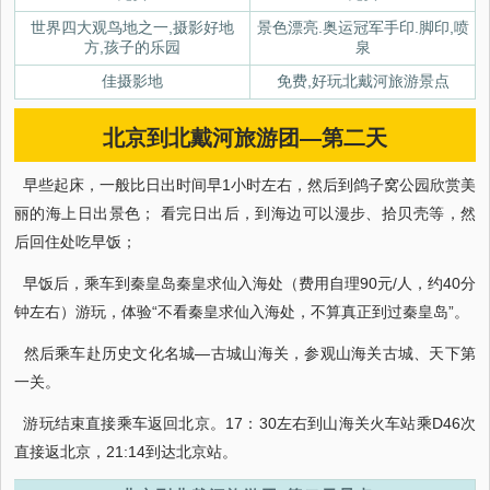
世界四大观鸟地之一,摄影好地
景色漂亮.奥运冠军手印.脚印,喷
方,孩子的乐园
泉
佳摄影地
免费,好玩北戴河旅游景点
北京到北戴河旅游团—第二天
早些起床，一般比日出时间早1小时左右，然后到鸽子窝公园欣赏美
丽的海上日出景色； 看完日出后，到海边可以漫步、拾贝壳等，然
后回住处吃早饭；
早饭后，乘车到秦皇岛秦皇求仙入海处（费用自理90元/人，约40分
钟左右）游玩，体验“不看秦皇求仙入海处，不算真正到过秦皇岛”。
然后乘车赴历史文化名城—古城山海关，参观山海关古城、天下第
一关。
游玩结束直接乘车返回北京。17：30左右到山海关火车站乘D46次
直接返北京，21:14到达北京站。