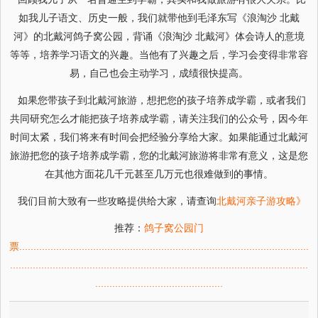
如我儿子语文、历史一般，我们就带他到毛泽东写《浪淘沙 北戴
河》的北戴河鸽子窝公园，背诵《浪淘沙 北戴河》体会诗人的意境
等等，培养学习语文的兴趣。当他有了兴趣之后，学习会变得非常容
易，自己也会主动学习，成绩很快提高。
如果您带孩子到北戴河旅游，想把您的孩子培养成学霸，或者我们
共同研究怎么才能把孩子培养成学霸，请关注我们的公众号，因今年
时间太紧，我们将来有时间会把经验分享给大家。如果能通过北戴河
旅游把您的孩子培养成学霸，您的北戴河旅游将非常有意义，这是您
在其他方面花几千元甚至几万元也很难做到的事情。
我们目前大致有一些攻略提供给大家，请查询
北戴河亲子游攻略》
推荐：
鸽子窝公园门
票
.
.
.
.
.
.
.
.
.
.
.
.
.
.
.
.
.
.
.
.
.
.
.
.
.
.
.
.
.
.
.
.
.
.
.
.
.
.
.
.
.
.
.
.
.
.
.
.
.
.
.
.
.
.
.
.
.
.
.
.
.
.
.
.
.
.
.
.
.
.
.
.
.
.
.
.
.
.
.
.
.
.
.
.
.
.
.
.
.
.
.
.
.
.
.
.
.
.
.
.
.
.
.
.
.
.
.
.
.
.
.
.
.
.
.
.
.
.
.
.
.
.
.
.
.
.
.
.
.
.
.
.
.
.
.
.
.
.
.
.
.
.
.
.
.
.
.
.
.
.
.
.
.
.
.
.
.
.
.
.
.
.
.
.
.
.
.
.
.
.
.
.
.
.
.
.
.
.
.
.
.
.
.
.
.
.
.
.
.
.
.
.
.
.
.
.
.
.
.
.
.
.
.
.
.
.
.
.
.
.
.
.
.
.
.
.
.
.
.
.
.
.
.
.
.
.
.
.
.
.
.
.
.
.
.
.
.
.
.
.
.
.
.
.
.
.
.
.
.
.
.
.