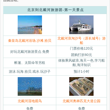
北京到北戴河旅游团-第一天景点
北戴河浪淘沙号（原长城号）游
秦皇岛北戴河浴场.沙滩.拾贝
船
门票价格120元
好玩北戴河旅游景点.免费
团购打折80元
体验乘风破浪,海天一色,学习船
帐篷、太阳伞等另租
舶,海洋知识
游泳.玩海.拾贝.戏水.玩沙子
预计1小时
北戴河湿地观鸟
北戴河奥林匹克大道公园
免费
免费