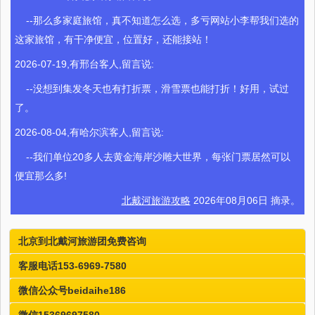
--那么多家庭旅馆，真不知道怎么选，多亏网站小李帮我们选的
这家旅馆，有干净便宜，位置好，还能接站！
2026-07-19,有邢台客人,留言说:
--没想到集发冬天也有打折票，滑雪票也能打折！好用，试过
了。
2026-08-04,有哈尔滨客人,留言说:
--我们单位20多人去黄金海岸沙雕大世界，每张门票居然可以
便宜那么多!
北戴河旅游攻略
2026年08月06日 摘录。
北京到北戴河旅游团免费咨询
客服电话153-6969-7580
微信公众号beidaihe186