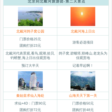
北京到北戴河旅游团-第二天景点
北戴河鸽子窝公园
北戴河海上日出
门票价格25元
游客必选项目
团购打折23元
北戴河代表景观,看鸟,观潮,拾贝,
鸽子窝,碧螺塔,联峰山,老龙头为
钓螃蟹,海上日出佳观赏地
佳观赏地
预订大半天
记着早起啊！
秦始皇求仙入海处
山海关天下第一关
求仙+4D：门票90元
门票价格50元
团购打折72元
团购打折48元