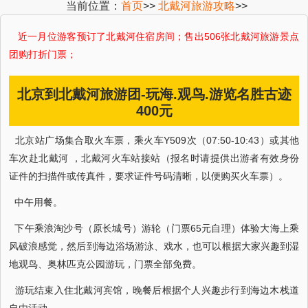
当前位置：
首页
>>
北戴河旅游攻略
>>
近一月 位游客预订了北戴河住宿房间；售出506张北戴河旅游景点
团购打折门票；
北京到北戴河旅游团-玩海.观鸟.游览名胜古迹
400元
北京站广场集合取火车票，乘火车Y509次（07:50-10:43）或其他
车次赴北戴河 ，北戴河火车站接站（报名时请提供出游者有效身份
证件的扫描件或传真件，要求证件号码清晰，以便购买火车票）。
中午用餐。
下午乘浪淘沙号（原长城号）游轮（门票65元自理）体验大海上乘
风破浪感觉，然后到海边浴场游泳、戏水，也可以根据大家兴趣到湿
地观鸟、奥林匹克公园游玩，门票全部免费。
游玩结束入住北戴河宾馆，晚餐后根据个人兴趣步行到海边木栈道
自由活动。