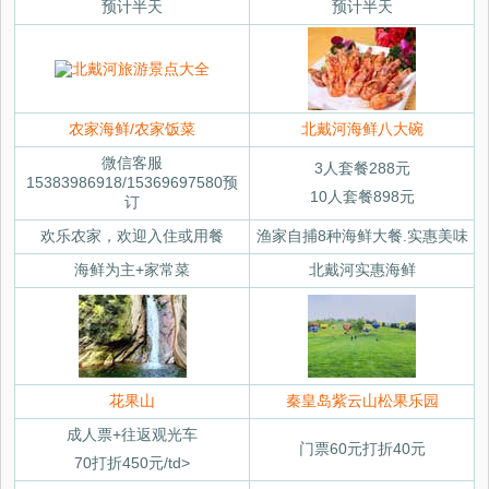
预计半天
预计半天
农家海鲜/农家饭菜
北戴河海鲜八大碗
微信客服
3人套餐288元
15383986918/15369697580预
10人套餐898元
订
欢乐农家，欢迎入住或用餐
渔家自捕8种海鲜大餐.实惠美味
海鲜为主+家常菜
北戴河实惠海鲜
花果山
秦皇岛紫云山松果乐园
成人票+往返观光车
门票60元打折40元
70打折450元/td>