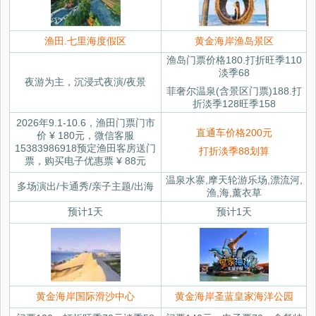
渔田.七里海度假区
黄金海岸渔岛景区
渔岛门票价格180.打折旺季110
淡季68
夜游为主，沉浸式夜演/夜景
菲奢尔温泉(含景区门票)188.打
折淡季128旺季158
2026年9.1-10.6，渔田门票门市
直通车价格200元
价 ¥ 180元，微信客服
15383986918预定渔田客房送门
打折淡季88划算
票，购买电子优惠票 ¥ 88元
温泉水寨,摩天轮游乐场,漂流河,
多场演出/卡通秀/亲子主题/出海
渔,海,薰衣草
预计1天
预计1天
黄金海岸国际滑沙中心
黄金海岸圣蓝皇家海洋公园