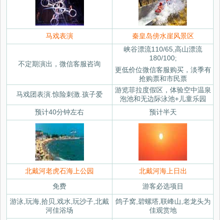
马戏表演
秦皇岛傍水崖风景区
峡谷漂流110/65,高山漂流
180/100;
不定期演出，微信客服咨询
更低价位微信客服购买，淡季有
抢购票和市民票
游览菲拉度假区，体验空中温泉
马戏团表演.惊险刺激.孩子爱
泡池和无边际泳池+儿童乐园
预计40分钟左右
预计半天
北戴河老虎石海上公园
北戴河海上日出
免费
游客必选项目
游泳,玩海,拾贝,戏水,玩沙子,北戴
鸽子窝,碧螺塔,联峰山,老龙头为
河佳浴场
佳观赏地