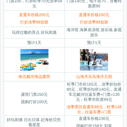
门票100，打折旺季70元淡季58
门票140元，电子票70，含餐特
元
惠票90
直通车价格200元
直通车价格200元
打折淡季88划算
打折淡季88划算
海洋馆.海豚表演馆.游乐场.参观
玩得过瘾的景点.好玩刺激
游乐
预计1天
预计1天
南北戴河海边露营
山海关乐岛海洋王国
旺季门市价165元，淡季折扣价
80元，旺季折扣价140元，直通
露营门票150元
车北戴河往返车费+门票=130
元；旺季市民票99元
团购打折100元
淡季景区直通车88元，旺季148
元，往返车费+门票
直通车价格230元
好玩刺激.日出日落.赶海拾贝壳.
看星星
团购打折158元.划算