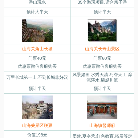
游山玩水
35个游玩项目.适合亲子游
预计大半天
预计半天
山海关角山长城
山海关长寿山景区
门票40元
门票60元
优惠票微信客服购买
优惠票微信客服购买
风景如画.水秀天清.巧夺天工.淙
万里长城第一山.不到长城非好汉
淙溪水.蜿蜒川流
预计半天
预计半天
山海关景区联票
山海镇督师府
价值198元
团建.夏令营.红色教育.拓展等定