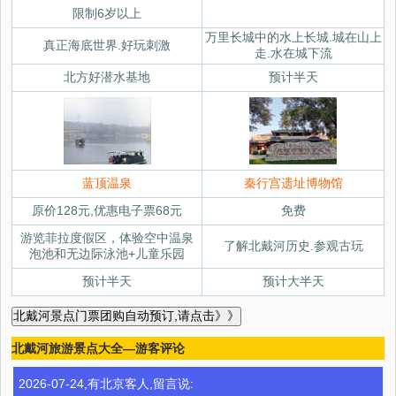
限制6岁以上
万里长城中的水上长城.城在山上
真正海底世界.好玩刺激
走.水在城下流
北方好潜水基地
预计半天
蓝顶温泉
秦行宫遗址博物馆
原价128元,优惠电子票68元
免费
游览菲拉度假区，体验空中温泉
了解北戴河历史.参观古玩
泡池和无边际泳池+儿童乐园
预计半天
预计大半天
北戴河旅游景点大全—游客评论
2026-07-24,有北京客人,留言说: