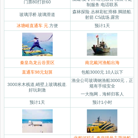
门票80打折60
制服务.电话联系
森林探险.丛林彩虹滑梯.脚踏船.
玻璃浮桥.玻璃滑道
射箭.CS战场.露营
冰塘峪直通车 元
.方便
预计1天
秦皇岛龙云谷景区
南北戴河渔船出海
直通车98元划算
包船3000元.10人以下
渔业公司玻璃钢渔船3000元，正
3000米木栈道,峭壁上玻璃栈道.
规有手续安全
好玩刺激
一大拖网，海鲜归客人
预计1天
预计1小时