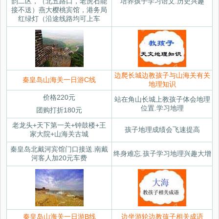
韵二区，（北五路口，老虎石能
培养孩子学习语文.历史兴趣
接不送）燕大樱桃宾馆，港务局
红绿灯（沿途线路均可上车
边爬长城边教孩子与山海关有关
秦皇岛山海关一日游C线
地理知识
价格220元
站在角山长城上教孩子体会地理
位置.学习地理
团购打折180元
老龙头+天下第一关+钟鼓楼+王
孩子地理成绩会飞速提高
家大院+山海关古城
秦皇岛北戴河宾馆门口接送.南戴
终身难忘.孩子学习地理兴趣大增
河客人加20元车费
秦皇岛山海关一日游B线
边坐游轮边教孩子相关成语