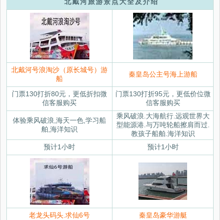
北戴河旅游景点大全及介绍
北戴河号浪淘沙（原长城号）游
秦皇岛公主号海上游船
船
门票130打折80元，更低折扣微
门票130打折95元，更低价位微
信客服购买
信客服购买
乘风破浪.大海航行.远观世界大
体验乘风破浪,海天一色,学习船
型能源港.与万吨轮船擦肩而过.
舶,海洋知识
教孩子船舶.海洋知识
预计1小时
预计1小时
老龙头码头.求仙6号
秦皇岛豪华游艇