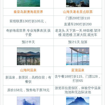
秦皇岛新澳海底世界
山海关著名景点联票
门票200打折110
双馆联票130打折105元，
直通车280打折200
奇妙海底世界.专业海豚表演.孩
老龙头.天下第一关.钟鼓楼.望洋
子爱
楼.迎恩楼.王家大院.观光车
预计半天
预计1天.划算
山海间温泉
蓝顶温泉
含午餐188打折115。门票128，
新温泉，新景区；高档住宿；有
打折65
餐饮
游览菲拉度假区，体验空中温泉
原价158元，预售电子票78元
泡池和无边际泳池