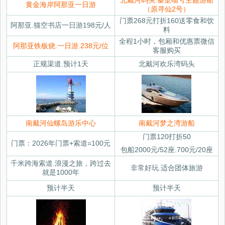
北戴河码头.秦皇喵号主题游船
黄金海岸阿那亚一日游
（原寻仙2号）
门票268元打折160送零食和饮
阿那亚.猫空书店一日游198元/人
料
全程1小时，包厢和优惠票微信
阿那亚铁板烧.一日游.238元/位
客服购买
正规渠道.预计1天
北戴河欢乐湾码头
南戴河仙螺岛游乐中心
南戴河梦之湾游船
门票120打折50
门票：2026年门票+索道=100元
包船2000元/52座.700元/20座
千米跨海索道.浪漫之旅，跨过去
非常好玩.适合团体旅游
就是1000年
预计半天
预计半天