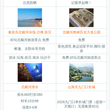
注意防晒
记着早起啊！
秦皇岛北戴河浴场.沙滩.拾贝
北戴河奥林匹克大道公园
好玩北戴河旅游景点.免费
免费
景色漂亮.奥运冠军手印.脚印,喷
帐篷、太阳伞等另租
泉
游泳.玩海.拾贝.戏水.玩沙子
免费,好玩北戴河旅游景点
北戴河潜水
山海关九门口长城
潜水460打折380
时长15分钟
2026九门口单长城门票（提前一
天预订）无需换票40元
深度4-6米