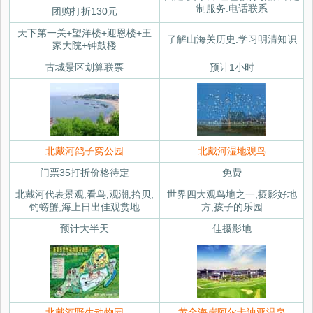
制服务.电话联系
团购打折130元
天下第一关+望洋楼+迎恩楼+王
了解山海关历史.学习明清知识
家大院+钟鼓楼
古城景区划算联票
预计1小时
北戴河鸽子窝公园
北戴河湿地观鸟
门票35打折价格待定
免费
北戴河代表景观,看鸟,观潮,拾贝,
世界四大观鸟地之一,摄影好地
钓螃蟹,海上日出佳观赏地
方,孩子的乐园
预计大半天
佳摄影地
北戴河野生动物园
黄金海岸阿尔卡迪亚温泉