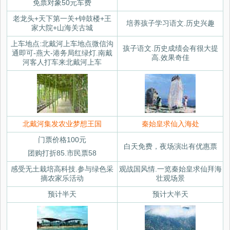
免票对象50元车费
老龙头+天下第一关+钟鼓楼+王
培养孩子学习语文.历史兴趣
家大院+山海关古城
上车地点:北戴河上车地点微信沟
孩子语文.历史成绩会有很大提
通即可-燕大-港务局红绿灯.南戴
高.效果奇佳
河客人打车来北戴河上车
北戴河集发农业梦想王国
秦始皇求仙入海处
门票价格100元
白天免费，夜场演出有优惠票
团购打折85.市民票58
感受无土栽培高科技.参与绿色采
观战国风情.一览秦始皇求仙拜海
摘农家乐活动
壮观场景
预计半天
预计大半天