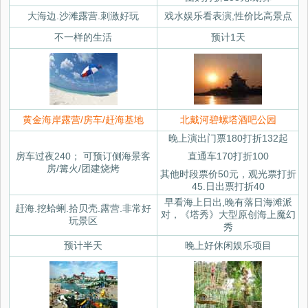
大海边.沙滩露营.刺激好玩
戏水娱乐看表演,性价比高景点
不一样的生活
预计1天
黄金海岸露营/房车/赶海基地
北戴河碧螺塔酒吧公园
晚上演出门票180打折132起
房车过夜240； 可预订侧海景客
直通车170打折100
房/篝火/团建烧烤
其他时段票价50元，观光票打折
45.日出票打折40
早看海上日出,晚有落日海滩派
赶海.挖蛤蜊.拾贝壳.露营.非常好
对，《塔秀》大型原创海上魔幻
玩景区
秀
预计半天
晚上好休闲娱乐项目