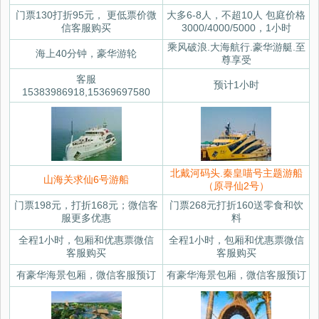
门票130打折95元， 更低票价微
大多6-8人，不超10人 包庭价格
信客服购买
3000/4000/5000，1小时
乘风破浪.大海航行.豪华游艇.至
海上40分钟，豪华游轮
尊享受
客服
预计1小时
15383986918,15369697580
北戴河码头.秦皇喵号主题游船
山海关求仙6号游船
（原寻仙2号）
门票198元，打折168元；微信客
门票268元打折160送零食和饮
服更多优惠
料
全程1小时，包厢和优惠票微信
全程1小时，包厢和优惠票微信
客服购买
客服购买
有豪华海景包厢，微信客服预订
有豪华海景包厢，微信客服预订