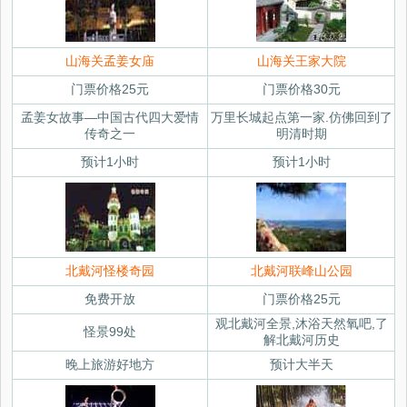
山海关孟姜女庙
山海关王家大院
门票价格25元
门票价格30元
孟姜女故事—中国古代四大爱情
万里长城起点第一家.仿佛回到了
传奇之一
明清时期
预计1小时
预计1小时
北戴河怪楼奇园
北戴河联峰山公园
免费开放
门票价格25元
观北戴河全景,沐浴天然氧吧,了
怪景99处
解北戴河历史
晚上旅游好地方
预计大半天