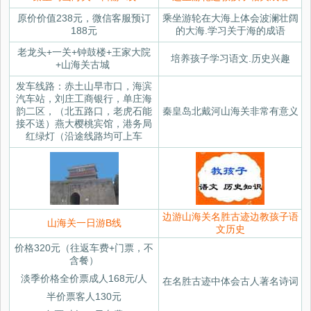
原价价值238元，微信客服预订
乘坐游轮在大海上体会波澜壮阔
188元
的大海.学习关于海的成语
老龙头+一关+钟鼓楼+王家大院
培养孩子学习语文.历史兴趣
+山海关古城
发车线路：赤土山早市口，海滨
汽车站，刘庄工商银行，单庄海
韵二区，（北五路口，老虎石能
秦皇岛北戴河山海关非常有意义
接不送）燕大樱桃宾馆，港务局
红绿灯（沿途线路均可上车
边游山海关名胜古迹边教孩子语
山海关一日游B线
文历史
价格320元（往返车费+门票，不
含餐）
淡季价格全价票成人168元/人
在名胜古迹中体会古人著名诗词
半价票客人130元