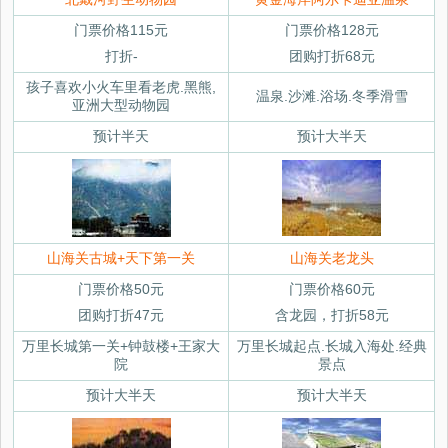
门票价格115元
门票价格128元
打折-
团购打折68元
孩子喜欢小火车里看老虎.黑熊,
温泉.沙滩.浴场.冬季滑雪
亚洲大型动物园
预计半天
预计大半天
山海关古城+天下第一关
山海关老龙头
门票价格50元
门票价格60元
团购打折47元
含龙园，打折58元
万里长城第一关+钟鼓楼+王家大
万里长城起点.长城入海处.经典
院
景点
预计大半天
预计大半天