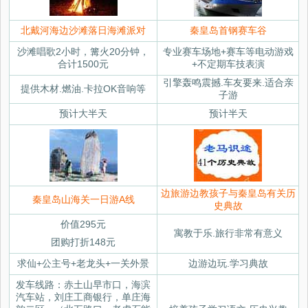
北戴河海边沙滩落日海滩派对
秦皇岛首钢赛车谷
沙滩唱歌2小时，篝火20分钟，
专业赛车场地+赛车等电动游戏
合计1500元
+不定期车技表演
引擎轰鸣震撼.车友要来.适合亲
提供木材.燃油.卡拉OK音响等
子游
预计大半天
预计半天
边旅游边教孩子与秦皇岛有关历
秦皇岛山海关一日游A线
史典故
价值295元
寓教于乐.旅行非常有意义
团购打折148元
求仙+公主号+老龙头+一关外景
边游边玩.学习典故
发车线路：赤土山早市口，海滨
汽车站，刘庄工商银行，单庄海