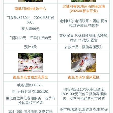
北戴河暴风湖运动探险营地
南戴河国际娱乐中心
(2026年暂未开业)
门票价格160元，2024年5月份
定制服务.电话联系：团建.夏令
69元
营.红色教育.拓展等
双人票99元
森林探险.丛林彩虹滑梯.脚踏船.
门票160元，旺季打折88元
射箭.CS战场.露营
预计1天
多款产品，微信客服预订
秦皇岛老君顶漂流景区
秦皇岛傍水崖风景区
峡谷漂流110/78,
峡谷漂流110/65,高山漂流
高山+峡谷漂流180/120;
180/100;更低价位微信客服购
更低价位微信客服购买，淡季有
买，淡季有抢购票和市民票
抢购票和市民票
高空玻璃漂流.滑道漂流.非常好
高山漂流.河谷漂流.刺激好玩