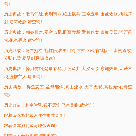
询》
历史典故：老马识途,负荆请罪,纸上谈兵,三令五申,围魏救赵,胡服骑
射,窃符救赵,请查询》
历史典故：朝秦暮楚,图穷匕见,卧薪尝胆,爱媵贱女,白虹贯日,毕万昌
大,抱冰握火,请查询》
历史典故：尾生抱柱-抱柱信,表里山河,甘拜下风,背城借一,班荆道故,
苌弘化碧,悬梁刺股,请查询》
历史典故：操刀伤锦,楚幕有乌,丁公凿井,大义灭亲,东施效颦,呆若木
鸡,盗憎主人,请查询》
历史典故：得鱼忘筌,孟母继织,高山流水,天下无双,高枕无忧,请查
询》
历史典故：利令智昏,兵不厌诈,马首是瞻,请查询》
跟着课本游北戴河住宿推荐查询》
跟着课本游北戴河吃饭查询》