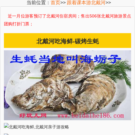
当前位置：
首页
>>
跟着课本游北戴河
>>
近一月 位游客预订了北戴河住宿房间；售出506张北戴河旅游景点
团购打折门票；
北戴河吃海鲜-碳烤生蚝