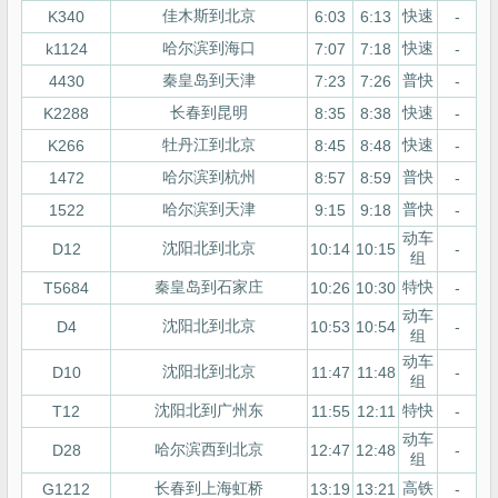
佳木斯到北京
快速
K340
6:03
6:13
-
哈尔滨到海口
快速
k1124
7:07
7:18
-
秦皇岛到天津
普快
4430
7:23
7:26
-
长春到昆明
快速
K2288
8:35
8:38
-
牡丹江到北京
快速
K266
8:45
8:48
-
哈尔滨到杭州
普快
1472
8:57
8:59
-
哈尔滨到天津
普快
1522
9:15
9:18
-
动车
沈阳北到北京
D12
10:14
10:15
-
组
秦皇岛到石家庄
特快
T5684
10:26
10:30
-
动车
沈阳北到北京
D4
10:53
10:54
-
组
动车
沈阳北到北京
D10
11:47
11:48
-
组
沈阳北到广州东
特快
T12
11:55
12:11
-
动车
哈尔滨西到北京
D28
12:47
12:48
-
组
长春到上海虹桥
高铁
G1212
13:19
13:21
-