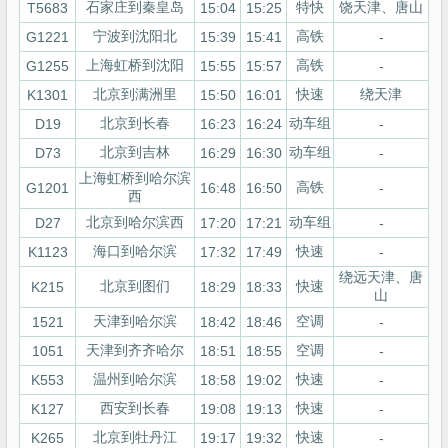
石家庄到秦皇岛
特快
饶天津、唐山
T5683
15:04
15:25
宁波到沈阳北
高铁
G1221
15:39
15:41
-
上海虹桥到沈阳
高铁
G1255
15:55
15:57
-
北京到满洲里
快速
绕天津
K1301
15:50
16:01
北京到长春
动车组
D19
16:23
16:24
-
北京到吉林
动车组
D73
16:29
16:30
-
上海虹桥到哈尔滨
高铁
G1201
16:48
16:50
-
西
北京到哈尔滨西
动车组
D27
17:20
17:21
-
海口到哈尔滨
快速
K1123
17:32
17:49
-
绕远天津、唐
北京到图们
快速
K215
18:29
18:33
山
天津到哈尔滨
空调
1521
18:42
18:46
-
天津到齐齐哈尔
空调
1051
18:51
18:55
-
温州到哈尔滨
快速
K553
18:58
19:02
-
西安到长春
快速
K127
19:08
19:13
-
北京到牡丹江
快速
K265
19:17
19:32
-