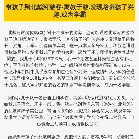
带孩子到北戴河游客-寓教于游.发现培养孩子兴
趣.成为学霸
北戴河旅游攻略(新)-对于带孩子的游客，您可以通过北戴河旅游带
孩子边游玩边学习，寓教于乐，培养孩子的学习兴趣，发现孩子的特
长、兴趣，让学习变得简单容易。这一点本人亲身经历，我就是通过
做旅游网站，培养我儿子的学习兴趣，寓教于乐，慢慢把他培养成学
霸的。我儿子小时候非常淘气，我一个朋友甚至怀疑他是否有多动
症，写作业拖拖拉拉，小学一二年级的时候作业都能写到晚上10点。
他从小学到初中几乎没有参加过任何补习班，但成绩却从小学的普通
生，班里排名10到20多名，甚至三年级排名倒数第几，到初三全校第
十几名，被大家都知道的著名的衡水中学提前录取，成为一名学霸。
回顾我儿子从一名普通生到学霸，其实和我做旅游有很大关系。比
如我儿子语文、历史一般，我们就带他到毛泽东写《浪淘沙 北戴河》
的北戴河鸽子窝公园，背诵《浪淘沙 北戴河》体会诗人的意境等等，
培养学习语文的兴趣。当他有了兴趣之后，学习会变得非常容易，自
己也会主动学习，成绩很快提高。
如果您带孩子到北戴河旅游，想把您的孩子培养成学霸，或者我们