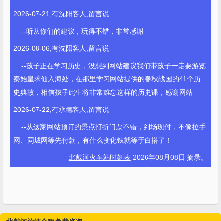
2026-07-21,有沈阳客人,留言说:
--听从你们的建议，玩得不错，非常感谢！
2026-08-06,有沈阳客人,留言说:
--孩子正在学习历史，没想到网站建议我们带孩子一定要游览
秦始皇求仙入海处，在那里学习网站提供的春秋战国的41个历
史典故，相信孩子此生将非常难忘这样的历史课，感谢网站
2026-07-22,有承德客人,留言说:
--从这家网站预订的景点打折门票不错，到场现付，不像拉手
网、同城网等先付款，有什么变化钱就等于白搭了！
北戴河火车站时刻表
2026年08月08日 摘录。