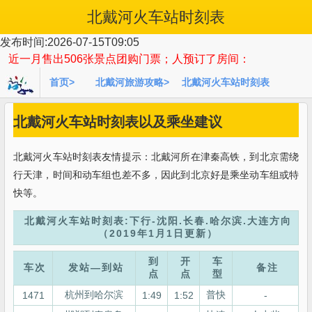
北戴河火车站时刻表
发布时间:2026-07-15T09:05
近一月售出 506张景点团购门票；人预订了房间：
首页>
北戴河旅游攻略>
北戴河火车站时刻表
页
北戴河火车站时刻表以及乘坐建议
北戴河火车站时刻表友情提示：北戴河所在津秦高铁，到北京需绕
行天津，时间和动车组也差不多，因此到北京好是乘坐动车组或特
快等。
北戴河火车站时刻表:下行-沈阳.长春.哈尔滨.大连方向
（2019年1月1日更新）
到
开
车
车次
发站—到站
备注
点
点
型
杭州到哈尔滨
普快
1471
1:49
1:52
-