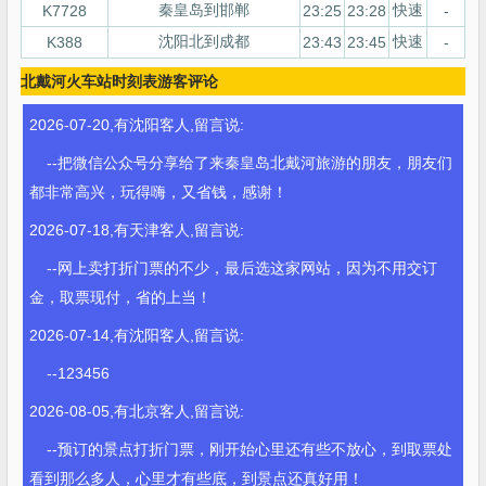
秦皇岛到邯郸
快速
K7728
23:25
23:28
-
沈阳北到成都
快速
K388
23:43
23:45
-
北戴河火车站时刻表游客评论
2026-07-20,有沈阳客人,留言说:
--把微信公众号分享给了来秦皇岛北戴河旅游的朋友，朋友们
都非常高兴，玩得嗨，又省钱，感谢！
2026-07-18,有天津客人,留言说:
--网上卖打折门票的不少，最后选这家网站，因为不用交订
金，取票现付，省的上当！
2026-07-14,有沈阳客人,留言说:
--123456
2026-08-05,有北京客人,留言说:
--预订的景点打折门票，刚开始心里还有些不放心，到取票处
看到那么多人，心里才有些底，到景点还真好用！