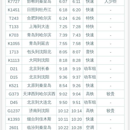
邯郸到秦皇岛
快速
人少些
K7727
6:07
6:11
日照到牡丹江
快速
K1451
6:18
6:20
-
合肥到哈尔滨
特快
T243
6:24
6:26
-
上海到大连
特快
T133
7:25
7:28
-
青岛到哈尔滨
快速
K703
7:39
7:43
-
青岛到延吉
快速
K1055
7:55
7:58
-
包头到沈阳北
普快
1713
8:05
8:07
-
大同到沈阳
快速
K1113
8:18
8:28
-
北京到长春
动车组
D21
9:18
9:19
-
北京到沈阳
动车组
D15
9:36
9:37
-
太原到秦皇岛
快速
K521
8:54
9:26
-
天津西到哈尔滨西
高铁
较贵
G373
9:02
9:04
北京到大连北
动车组
D45
9:50
9:51
-
济南到沈阳
高铁
较贵
G1237
10:12
10:14
烟台到佳木斯
快速
K1393
10:11
10:20
-
临汾到秦皇岛
空调
2601
10:22
10:28
-