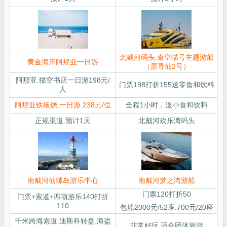
北戴河码头.秦皇喵号主题游船
黄金海岸阿那亚一日游
（原寻仙2号）
阿那亚.猫空书店一日游198元/
门票198打折155送零食和饮料
人
阿那亚铁板烧.一日游.238元/位
全程1小时，送小食和饮料
正规渠道.预计1天
北戴河欢乐湾码头
南戴河仙螺岛游乐中心
南戴河梦之湾游船
门票120打折50
门票+索道+四项游乐140打折
110
包船2000元/52座.700元/20座
千米跨海索道.迪斯科转盘.海盗
非常好玩.适合团体旅游