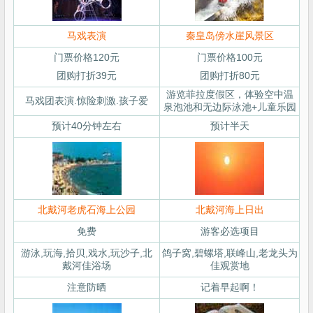
马戏表演
秦皇岛傍水崖风景区
门票价格120元
门票价格100元
团购打折39元
团购打折80元
游览菲拉度假区，体验空中温
马戏团表演.惊险刺激.孩子爱
泉泡池和无边际泳池+儿童乐园
预计40分钟左右
预计半天
北戴河老虎石海上公园
北戴河海上日出
免费
游客必选项目
游泳,玩海,拾贝,戏水,玩沙子,北
鸽子窝,碧螺塔,联峰山,老龙头为
戴河佳浴场
佳观赏地
注意防晒
记着早起啊！