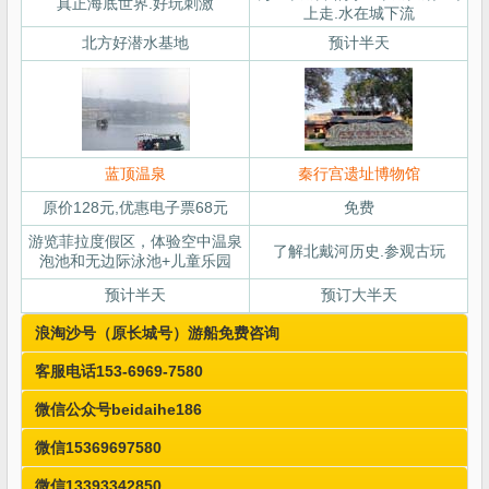
真正海底世界.好玩刺激
上走.水在城下流
北方好潜水基地
预计半天
蓝顶温泉
秦行宫遗址博物馆
原价128元,优惠电子票68元
免费
游览菲拉度假区，体验空中温泉
了解北戴河历史.参观古玩
泡池和无边际泳池+儿童乐园
预计半天
预订大半天
浪淘沙号（原长城号）游船免费咨询
客服电话153-6969-7580
微信公众号beidaihe186
微信15369697580
微信13393342850