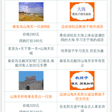
秦皇岛山海关一日游B线
边坐游轮边教孩子相关成语
价格280元
乘坐游轮在大海上体会波澜壮
阔的大海.学习关于海的成语
团购打折180元
老龙头+天下第一关+山海关古
培养孩子学习语文.历史兴趣
城
秦皇岛北戴河宾馆门口接送.南
秦皇岛北戴河山海关非常有意
戴河客人加20元车费
义
边游山海关名胜古迹边教孩子
山海关所有著名景点一日游
语文历史
价格320元
在名胜古迹中体会古人著名诗
词