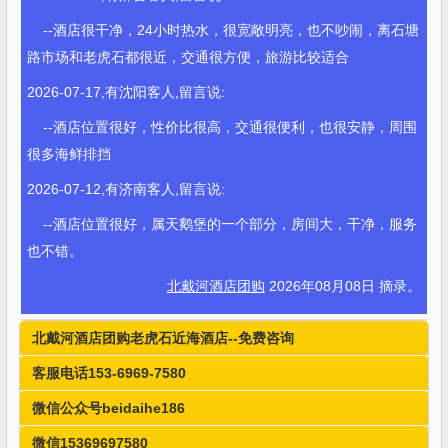
--酒店很干净，24小时热水，很宽敞明亮，也不吵闹，离石塘
路市场和老虎石都很近，交通很方便，旅游比较适合
2026-07-17,有沈阳客人,留言说:
--酒店位置很好，性价比很高，交通很便利，也很安静，周围
很多海鲜排挡
2026-07-12,有济南客人,留言说:
--酒店位置很好，属天鹅堡的一个部分，房间大，干净，服务
也不错。
北戴河酒店团购
2026年08月08日 摘录。
北戴河酒店团购老虎石近海酒店--免费咨询
客服电话153-6969-7580
微信公众号beidaihe186
微信15369697580