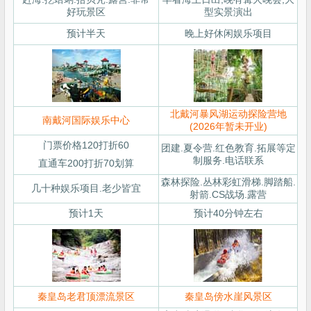
好玩景区
型实景演出
预计半天
晚上好休闲娱乐项目
北戴河暴风湖运动探险营地
南戴河国际娱乐中心
(2026年暂未开业)
门票价格120打折60
团建.夏令营.红色教育.拓展等定
制服务.电话联系
直通车200打折70划算
森林探险.丛林彩虹滑梯.脚踏船.
几十种娱乐项目.老少皆宜
射箭.CS战场.露营
预计1天
预计40分钟左右
秦皇岛老君顶漂流景区
秦皇岛傍水崖风景区