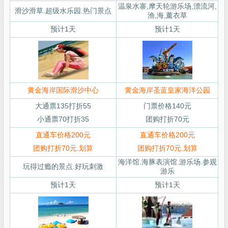
温泉水寨,摩天轮游乐场,漂流河,
滑沙滑草.超级水乐园.热门景点
渔,海,薰衣草
预计1天
预计1天
黄金海岸国际滑沙中心
黄金海岸圣蓝皇家海洋公园
大通票135打折55
门票价格140元
小通票70打折35
团购打折70元
直通车价格200元
直通车价格200元
团购打折70元.划算
团购打折70元.划算
海洋馆.海豚表演馆.游乐场.参观
玩得过瘾的景点.好玩刺激
游乐
预计1天
预计1天