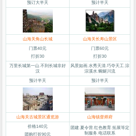
预订大半天
预计半天
山海关角山长城
山海关长寿山景区
门票40元
门票60元
打折30
打折30
万里长城第一山.不到长城非好
风景如画.水秀天清.巧夺天工.淙
汉
淙溪水.蜿蜒川流
预计半天
预计半天
山海关古城景区通览游
山海镇督师府
价格140元
团建.夏令营.红色教育.拓展等定
制服务.电话联系
团购打折90元