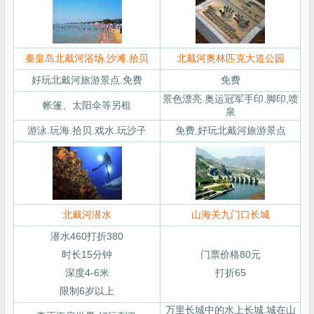
秦皇岛北戴河浴场.沙滩.拾贝
北戴河奥林匹克大道公园
好玩北戴河旅游景点.免费
免费
景色漂亮.奥运冠军手印.脚印,喷
帐篷、太阳伞等另租
泉
游泳.玩海.拾贝.戏水.玩沙子
免费,好玩北戴河旅游景点
北戴河潜水
山海关九门口长城
潜水460打折380
时长15分钟
门票价格80元
深度4-6米
打折65
限制6岁以上
万里长城中的水上长城.城在山