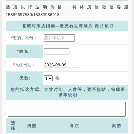
酒店执行波动价格，具体房价微信客服
15369697580/15383986918
北戴河酒店团购--老虎石近海酒店 自己预订
*
您的手机号：
*
姓名：
*
入住日期：
晚
天数:
您的抵达方式、大致时间、人数等，要否接站，特殊要
求等说明
选
房型
备注
间数
择