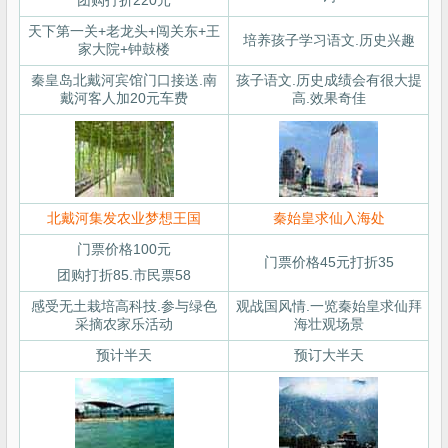
团购打折220元
天下第一关+老龙头+闯关东+王
培养孩子学习语文.历史兴趣
家大院+钟鼓楼
秦皇岛北戴河宾馆门口接送.南
孩子语文.历史成绩会有很大提
戴河客人加20元车费
高.效果奇佳
北戴河集发农业梦想王国
秦始皇求仙入海处
门票价格100元
门票价格45元打折35
团购打折85.市民票58
感受无土栽培高科技.参与绿色
观战国风情.一览秦始皇求仙拜
采摘农家乐活动
海壮观场景
预计半天
预订大半天