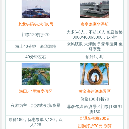
老龙头码头.求仙6号
秦皇岛豪华游艇
大多6-8人，不超10人 包庭价格
门票120打折70
3000/4000/5000，1小时
乘风破浪.大海航行.豪华游艇.至
海上40分钟，豪华游轮
尊享受
40分钟左右
预计1小时
渔田.七里海度假区
黄金海岸渔岛景区
价格130.打折70
夜游为主，沉浸式夜演/夜景
菲奢尔温泉(含景区门票)188.打
折130
直通车价格200元
原价180，优惠票单人120，双
人228
团购打折70元.划算