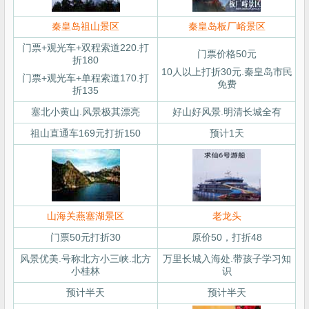
秦皇岛祖山景区
秦皇岛板厂峪景区
门票+观光车+双程索道220.打
门票价格50元
折180
10人以上打折30元.秦皇岛市民
门票+观光车+单程索道170.打
免费
折135
塞北小黄山.风景极其漂亮
好山好风景.明清长城全有
祖山直通车169元打折150
预计1天
山海关燕塞湖景区
老龙头
门票50元打折30
原价50，打折48
风景优美.号称北方小三峡.北方
万里长城入海处.带孩子学习知
小桂林
识
预计半天
预计半天