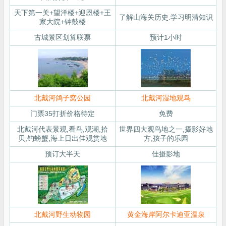
天下第一关+望洋楼+迎恩楼+王
了解山海关历史.学习明清知识
家大院+钟鼓楼
古城景区划算联票
预计1小时
北戴河鸽子窝公园
北戴河湿地观鸟
门票35打折价格待定
免费
北戴河代表景观,看鸟,观潮,拾
世界四大观鸟地之一,摄影好地
贝,钓螃蟹,海上日出佳观赏地
方,孩子的乐园
预订大半天
佳摄影地
北戴河野生动物园
黄金海岸阿尔卡迪亚温泉