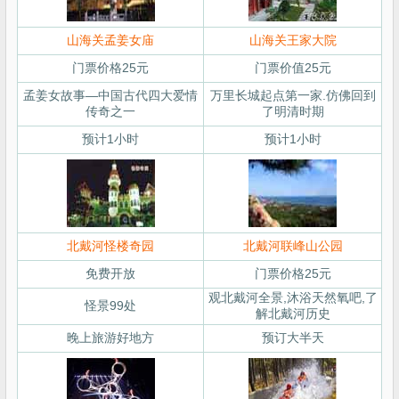
山海关孟姜女庙
山海关王家大院
门票价格25元
门票价值25元
孟姜女故事—中国古代四大爱情
万里长城起点第一家.仿佛回到
传奇之一
了明清时期
预计1小时
预计1小时
北戴河怪楼奇园
北戴河联峰山公园
免费开放
门票价格25元
观北戴河全景,沐浴天然氧吧,了
怪景99处
解北戴河历史
晚上旅游好地方
预订大半天