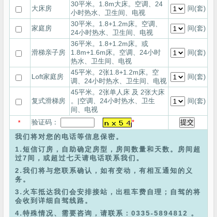
30平米。1.8m大床。空调、24
间(套)
大床房
小时热水、卫生间、电视
30平米。1.8+1.2m床。空调、
间(套)
家庭房
24小时热水、卫生间、电视
36平米。1.8+1.2m床。或
间(套)
滑梯亲子房
1.8m+1.6m床。空调、24小时
热水、卫生间、电视
45平米。2张1.8+1.2m床。空
间(套)
Loft家庭房
调、24小时热水、卫生间、电视
45平米。2张单人床 及 2张大床
间(套)
复式滑梯房
。|空调、24小时热水、卫生
间、电视
验证码：
*
*
我们将对您的电话等信息保密。
1.短信订房，自助确定房型，房间数量和天数。房间超
过7间，或超过七天请电话联系我们。
2.我们将与您联系确认，如有变动，有相互通知的义
务。
3.火车抵达我们会安排接站，出租车费自理；自驾的将
会收到详细自驾线路。
4.特殊情况、需要咨询，请联系：0335-5894812 。