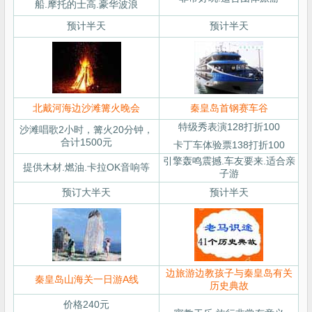
船.摩托的士高.豪华波浪
预计半天
预计半天
北戴河海边沙滩篝火晚会
秦皇岛首钢赛车谷
特级秀表演128打折100
沙滩唱歌2小时，篝火20分钟，
合计1500元
卡丁车体验票138打折100
引擎轰鸣震撼.车友要来.适合亲
提供木材.燃油.卡拉OK音响等
子游
预订大半天
预计半天
边旅游边教孩子与秦皇岛有关
秦皇岛山海关一日游A线
历史典故
价格240元