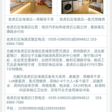
老虎石近海酒店—滑梯亲子房
老虎石近海酒店—复式滑梯房
老虎石近海酒店位置：海滨汽车站和老虎石公园之间，紧挨着石
塘路步行街
老虎石近海酒店预定电话：0335-5380201或5894812 153-
6969-7580
北戴河老虎石近海酒店是城堡别墅式酒店，房间面积大，适合家
庭预订，酒店位于北戴河旅游风景区的中心地带，海宁路10号
处，在这里交通便利，自然环境优美，毗邻石塘路市场，购买工
艺品及海鲜很方便，宾馆距海边浴场，老虎石公园步行均只需6-
7分钟路程。
北戴河老虎石近海酒店备有大床房，家庭房，滑梯亲子房，
Loft家庭房，复式滑梯房，容纳2~6个大人+多个孩子，设施齐
全，房间内设有空调，有线电视，电冰箱，24小时热水，标准间
内设有独立卫生间，宾馆可全天使用淋浴冲澡。
老虎石近海酒店订房电话：0335-5380201或5894812 153-
6969-7580
手机： 15383986918或13393342850