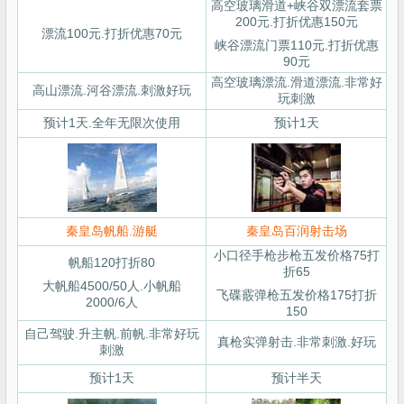
高空玻璃滑道+峡谷双漂流套票
200元.打折优惠150元
漂流100元.打折优惠70元
峡谷漂流门票110元.打折优惠
90元
高空玻璃漂流.滑道漂流.非常好
高山漂流.河谷漂流.刺激好玩
玩刺激
预计1天.全年无限次使用
预计1天
秦皇岛帆船.游艇
秦皇岛百润射击场
小口径手枪步枪五发价格75打
帆船120打折80
折65
大帆船4500/50人.小帆船
飞碟霰弹枪五发价格175打折
2000/6人
150
自己驾驶.升主帆.前帆.非常好玩
真枪实弹射击.非常刺激.好玩
刺激
预计1天
预计半天