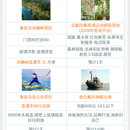
北戴河暴风湖运动探险营地
秦皇岛冰糖峪景区
(2026年暂未开业)
团建.夏令营.红色教育.拓展等定
门票80打折60
制服务.电话联系
森林探险.丛林彩虹滑梯.脚踏船.
玻璃浮桥.玻璃滑道
射箭.CS战场.露营
冰糖峪直通车 元
.方便
预计1天
秦皇岛龙云谷景区
南北戴河渔船出海
直通车98元划算
包船600元.10人以下
3000米木栈道,峭壁上玻璃栈道.
体验渔民生活,拉网打渔,海鲜归
好玩刺激
自己
预计1天
预计1小时