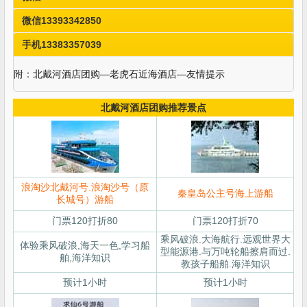
微信13393342850
手机13383357039
附：北戴河酒店团购—老虎石近海酒店—友情提示
北戴河酒店团购推荐景点
浪淘沙北戴河号.浪淘沙号（原
秦皇岛公主号海上游船
长城号）游船
门票120打折80
门票120打折70
乘风破浪.大海航行.远观世界大
体验乘风破浪,海天一色,学习船
型能源港.与万吨轮船擦肩而过.
舶,海洋知识
教孩子船舶.海洋知识
预计1小时
预计1小时