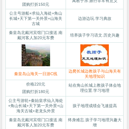
寓教于乐.旅行非常有意义
团购打折150元
公主号游船+求仙入海处+角山
长城+天下第一关外景+山海关
边游边玩.学习典故
古城
秦皇岛北戴河宾馆门口接送.南
培养孩子学习语文.历史兴趣
戴河客人加20元车费
边爬长城边教孩子与山海关有
秦皇岛山海关一日游C线
关地理知识
价格220元
站在角山长城上教孩子体会地
理位置.学习地理
团购打折180元
公主号游轮+秦始皇求仙入海处
+角山长城+天下第一关外景+山
孩子地理成绩会飞速提高
海关古城+老龙头外景
秦皇岛北戴河宾馆门口接送.南
终身难忘.孩子学习地理兴趣大
戴河客人加20元车费
增