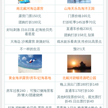
南北戴河海边露营
山海关乐岛海洋王国
露营门票150元
门票价格165元
团购打折100元
打折旺季145淡季70元
直通车价格230元
好玩刺激.日出日落.赶海拾贝壳.
看星星
团购打折158元.划算
大海边.沙滩露营.刺激好玩
戏水娱乐看表演,性价比高景点
不一样的生活
预计1天
黄金海岸露营/房车/赶海基地
北戴河碧螺塔酒吧公园
晚上演出门票180打折148
房车过夜240； 可预订侧海景客
直通车170打折100
房/篝火/团建烧烤
其他时段票价50元，观光票打
折45.日出票打折40
赶海.挖蛤蜊.拾贝壳.露营.非常
早看海上日出,晚有篝火晚会,大