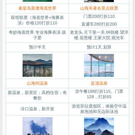
秦皇岛新澳海底世界
山海关著名景点联票
门票200打折110
双馆联票（海底世界+海豚表
演）价格120打折110
直通车280打折200
奇妙海底世界.专业海豚表演.孩
老龙头.天下第一关.钟鼓楼.望洋
子爱
楼.迎恩楼.王家大院.观光车
预计半天
预计1天.划算
山海间温泉
蓝顶温泉
含午餐188打折115。门票
新温泉，新景区；高档住宿；有
128，打折65
餐饮
游览菲拉度假区，体验空中温
冷口温泉，新开发
泉泡池和无边际泳池