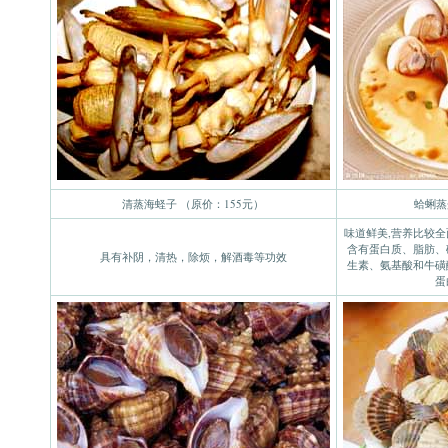
清蒸海蛏子 （原价：155元）
蛤蜊蒸
味道鲜美,营养比较全面
含有蛋白质、脂肪、
具有补阴，清热，除烦，解酒毒等功效
生素、氨基酸和牛磺
蛋