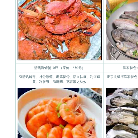
清蒸海螃蟹10只 （原价：850元）
渔家特色
有清热解毒、补骨添髓、养筋接骨、活血祛痰、利湿退
正宗北戴河渔家特色
黄、利肢节、滋肝阴、充胃液之功效