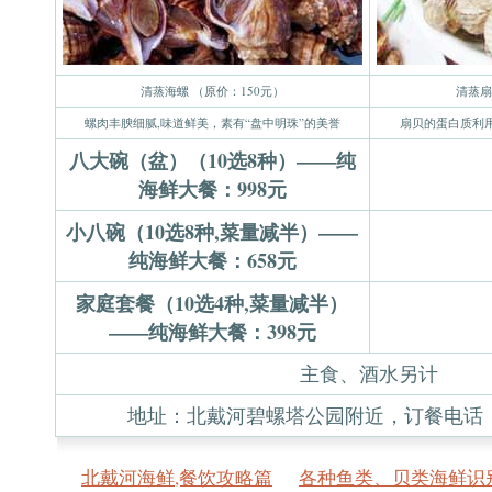
清蒸海螺 （原价：150元）
清蒸扇
螺肉丰腴细腻,味道鲜美，素有“盘中明珠”的美誉
扇贝的蛋白质利
八大碗（盆）（10选8种）——纯
海鲜大餐：998元
小八碗（10选8种,菜量减半）——
纯海鲜大餐：658元
家庭套餐（10选4种,菜量减半）
——纯海鲜大餐：398元
主食、酒水另计
地址：北戴河碧螺塔公园附近，订餐电话：153
北戴河海鲜,餐饮攻略篇
各种鱼类、贝类海鲜识