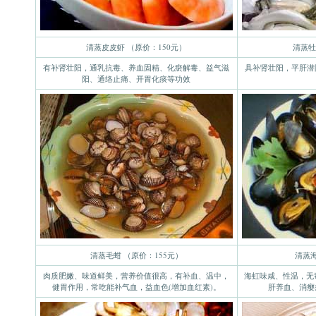
清蒸皮皮虾 （原价：150元）
清蒸牡
有补肾壮阳，通乳抗毒、养血固精、化瘀解毒、益气滋
具补肾壮阳，平肝潜
阳、通络止痛、开胃化痰等功效
清蒸毛蚶 （原价：155元）
清蒸
肉质肥嫩、味道鲜美，营养价值很高，有补血、温中，
海虹味咸、性温，无
健胃作用，常吃能补气血，益血色(增加血红素)。
肝养血、消瘿