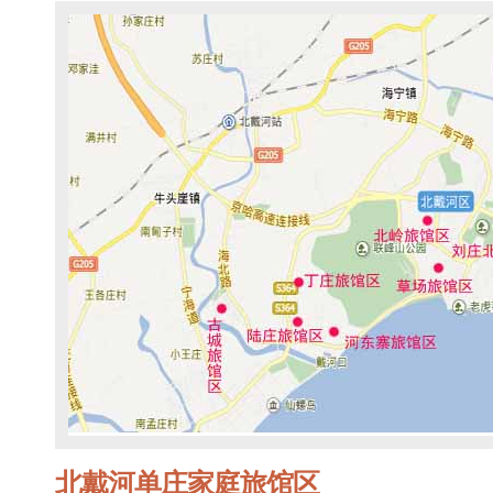
北戴河单庄家庭旅馆区