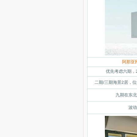
阿那亚
优先考虑六期，
二期/三期海景2居，
九期在东北
波动