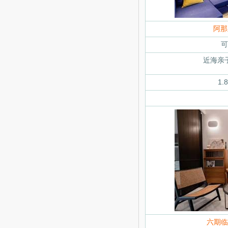
阿那
可
近海亲
1
六期临