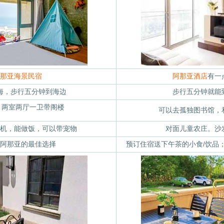
那亚海景民宿
阿那亚酒店
有一
观海，步行五分钟到海边
步行五分钟就能
寓，两室两厅一卫带阁楼
可以去孤独图书馆，
机，能做饭，可以带宠物
对面儿童农庄。沙
阿那亚的最佳选择
预订住宿送下午茶的小食/饮品