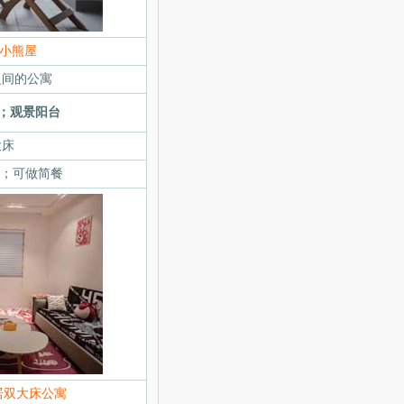
莓小熊屋
之间的公寓
m；观景阳台
大床
烟；可做简餐
居双大床公寓