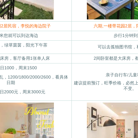
园2居民宿，李悦的海边院子
六期,一楼带花园2居，
0米您就可以到达海边
步行1分钟到
，绿草茵茵，阳光下午茶
可以去孤独图书馆，
大床房，客厅备用1张单人床
2间卧室都是大床房，都是
日1000，周末1500
亲子自行车/儿童
200/1800/2000/2600，看具体
日期
建议提前预订，旺季价格，必然
不变。
日2000元，周末3000元