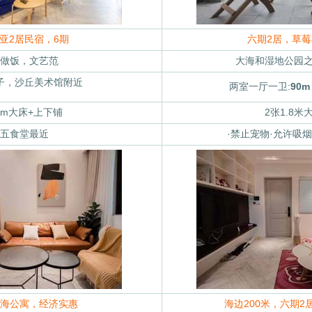
亚2居民宿，6期
六期2居，草
做饭，文艺范
大海和湿地公园
子，沙丘美术馆附近
两室一厅一卫:
90
.8m大床+上下铺
2张1.8米
五食堂最近
·禁止宠物·允许吸
海公寓，经济实惠
海边200米，六期2