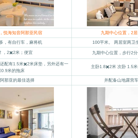
期，悦海知音阿那亚民宿
九期中心位置，2
具多，有自行车，麻将机
100平米。 两居室两卫
️2 ，2✖️2米；便宜
九期中心位置，步行2
，还配有1.5米✖️2米床垫，另外还有一
主卧1.8✖️2米 次卧 1.
张0.9米的拖床
阿那亚的最佳选择
并配备山地露营