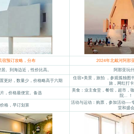
民宿预订攻略，分布
2024年北戴河阿那
2居。到海边近，性价比高。
阿那亚玩
住宿+美景，旅拍 ，参观孤独图
位置更好，数量少，价格略高于六期
旅，网红打卡
美食：业主食堂，餐馆，超市，
片，价格最便宜。备选
院... ！
活动与运动：购票，参加活动---
价格，早订划算
堂和盛