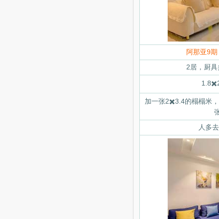
阿那亚9
2居，厨
1.8✖
加一张2✖️3.4的榻榻米
人多去