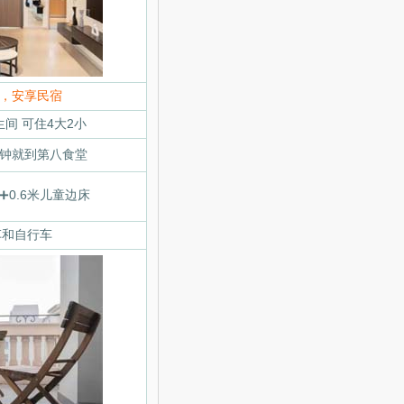
居，安享民宿
生间 可住4大2小
分钟就到第八食堂
5米➕0.6米儿童边床
车和自行车