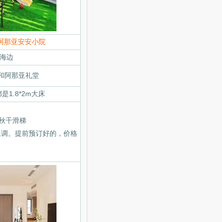
阿那亚安安小院
海边
和阿那亚礼堂
1.8*2m大床
秋千滑梯
上调。提前预订好的，价格