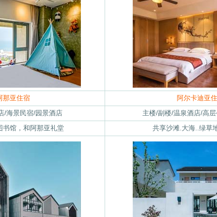
阿那亚住宿
阿尔卡迪亚
店/海景民宿/园景酒店
主楼/副楼/温泉酒店/高
图书馆，和阿那亚礼堂
共享沙滩.大海..绿草