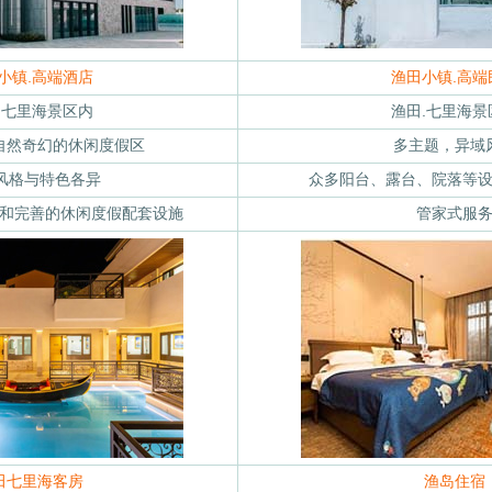
小镇.高端酒店
渔田小镇.高端
.七里海景区内
渔田.七里海景
自然奇幻的休闲度假区
多主题，异域
风格与特色各异
众多阳台、露台、院落等
和完善的休闲度假配套设施
管家式服
田七里海客房
渔岛住宿