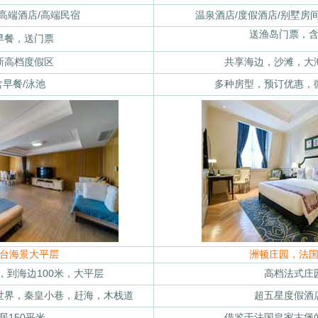
高端酒店/高端民宿
温泉酒店/度假酒店/别墅房
送渔岛门票，
早餐，送门票
新高档度假区
共享海边，沙滩，大
含早餐/泳池
多种房型，预订优惠，
台海景大平层
洲顿庄园，法
，到海边100米，大平层
高档法式庄
世界，秦皇小巷，赶海，木栈道
超五星度假酒
2居150平米
借鉴于法国皇家古堡