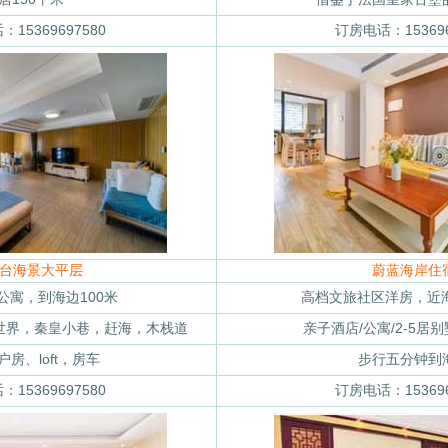
15369697580
订房电话：153696
台海景大平层
蔚蓝海岸住
公寓，到海边100米
高档文旅社区洋房，近海
世界，秦皇小巷，赶海，木栈道
亲子酒店/公寓/2-5居别
房、loft，房车
步行五分钟到
15369697580
订房电话：153696