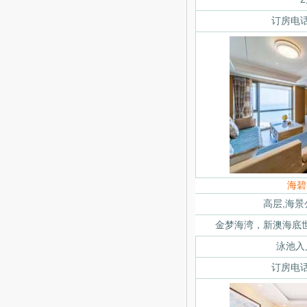
订房电话：
海碧
高层,海景
金梦海湾，
新澳海底
泳池入户
订房电话：