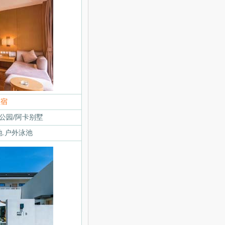
住宿
层公园/阿卡别墅
地.户外泳池