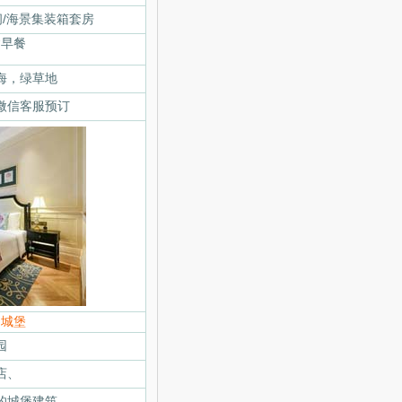
间/海景集装箱套房
含早餐
海，绿草地
微信客服预订
国城堡
园
店、
的城堡建筑