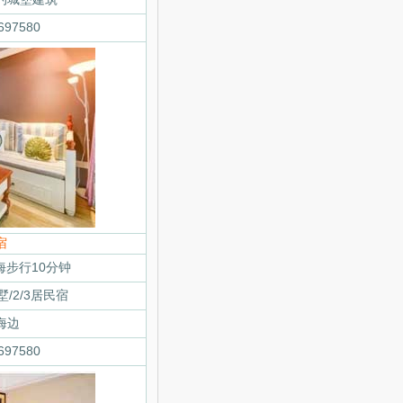
97580
宿
步行10分钟
墅/2/3居民宿
海边
97580