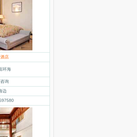
景酒店
面环海
信咨询
海边
97580