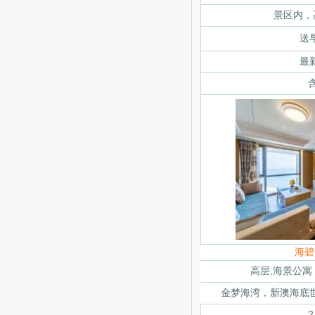
景区内，
送
最
海碧
高层,海景公寓
金梦海湾，
新澳海底