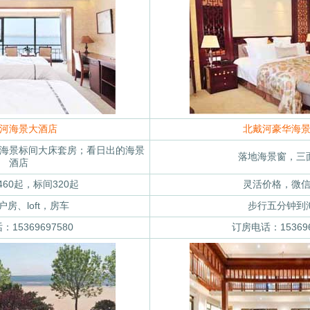
河海景大酒店
北戴河豪华海
海景标间大床套房；看日出的海景
落地海景窗，三
酒店
60起，标间320起
灵活价格，微
房、loft，房车
步行五分钟到
15369697580
订房电话：153696