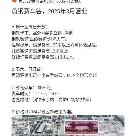
官方政策咨询电话：0335-7127866
首钢赛车谷，2025年3月营业
A.周一至周日开放：
钢铁卡丁：室外+漂移/立体+漂移
钢铁赛道/直线赛道/观光火车。
温馨提示：满足身高1.55米以上方可体验游玩，
儿童赛道需满足身高1.3米以上，
红绿灯赛道需满足身高1.1米以上。
B.周六、日开放：
再现狂潮电玩/ “小车手城堡”/ UTV全地形穿越
C.观光火车：30/20元。
发车时间：11：00、14:00
游览路线：钢铁卡丁站—高炉广场站(往返）
D.价格以2024以景区新政策为准。