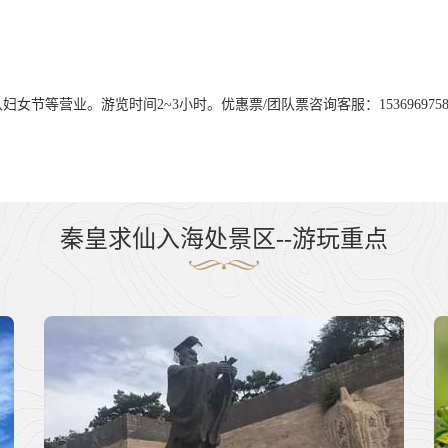
节等营业。游览时间2~3小时。优惠票/团队票咨询客服：1536969758
秦皇求仙入海处景区--游玩重点