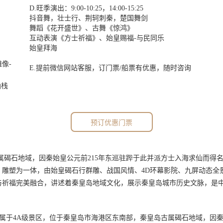
D.旺季演出：9:00-10:25，14:00-15:25
抖音舞，壮士行、荆轲刺秦，楚国舞剑
舞蹈《花开盛世》、古舞《惊鸿》
互动表演《方士祈福》、始皇赐福-与民同乐
始皇拜海
像-
E.提前微信网站客服，订门票/船票有优惠，随时咨询
仙栈
预订优惠门票
石地域，因秦始皇公元前215年东巡驻跸于此并派方士入海求仙而得名
园林，雕塑为一体，由始皇碣石行群雕、战国风情、4D环幕影院、九屏动态
与祈福完美融合，讲述着秦皇岛地域文化，展示秦皇岛城市历史文脉，是
于4A级景区，位于秦皇岛市海港区东南部，秦皇岛古属碣石地域，因秦