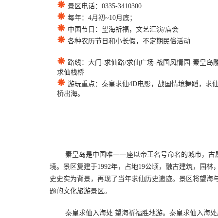
景区电话：0335-3410300
每年：4月初~10月底；
中国节日：望海祈福，文艺汇演/庙会
各种农历节日和小长假，不定期民俗活动
路线：大门-求仙路/求仙广场-战国风情园-秦皇岛雕
求仙栈桥
游玩重点：秦皇求仙4D电影，战国情境舞蹈，求
桥出海。
秦皇岛是中国唯一一座以帝王名号命名的城市，古属碣
境。景区复建于1992年，占地19公顷，融古建筑，
史史实为背景，再现了当年求仙历史遗迹。景区将望海
题的文化旅游景区。
秦皇求仙入海处 望海祈福胜地游。秦皇求仙入海处属