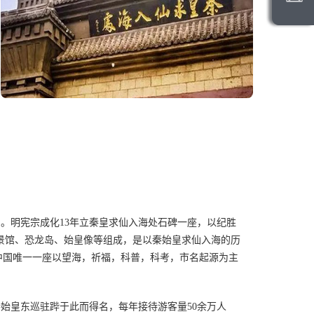
。明宪宗成化13年立秦皇求仙入海处石碑一座，以纪胜
全景馆、恐龙岛、始皇像等组成，是以秦始皇求仙入海的历
中国唯一一座以望海，祈福，科普，科考，市名起源为主
始皇东巡驻跸于此而得名，每年接待游客量50余万人