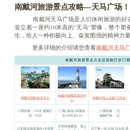
南戴河旅游景点攻略—天马广场！
南戴河天马广场是人们休闲旅游的好去
耸立着一座约10米高的"天马"塑像，整个
生，给人一种积极向上、奋发图强的精神力
更多详细的介绍请您查看
南戴河天马
南戴河旅游景点大全及团购打折门
南戴河仙螺岛游乐中
南戴河国际娱乐中心
南戴河海上乐园(已停业)
心
门票价格：120元 团购打
门票+索道+四项游
门票价格：-元
折：69元
乐140打折110
团购打折：-元
千米跨海索道、海上
大型游乐场类项目+中华荷
天下第一浴,沙浴,日光浴,滑