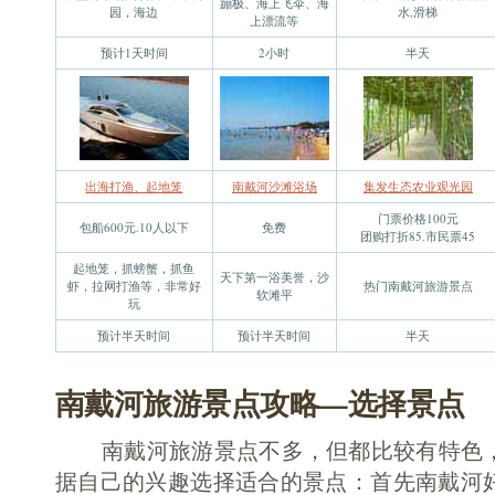
蹦极、海上飞伞、海
园，海边
水,滑梯
上漂流等
预计1天时间
2小时
半天
出海打渔、起地笼
南戴河沙滩浴场
集发生态农业观光园
门票价格100元
包船600元.10人以下
免费
团购打折85.市民票45
起地笼，抓螃蟹，抓鱼
天下第一浴美誉，沙
虾，拉网打渔等，非常好
热门南戴河旅游景点
软滩平
玩
预计半天时间
预计半天时间
半天
南戴河旅游景点攻略—选择景点
南戴河旅游景点不多，但都比较有特色，
据自己的兴趣选择适合的景点：首先南戴河