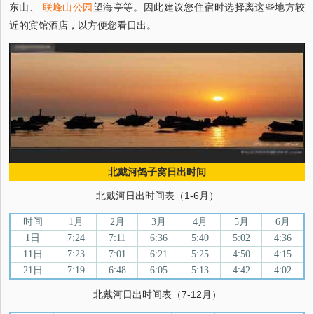
东山、
联峰山公园
望海亭等。因此建议您住宿时选择离这些地方较
近的宾馆酒店，以方便您看日出。
北戴河鸽子窝日出时间
北戴河日出时间表（1-6月）
时间
1月
2月
3月
4月
5月
6月
1日
7:24
7:11
6:36
5:40
5:02
4:36
11日
7:23
7:01
6:21
5:25
4:50
4:15
21日
7:19
6:48
6:05
5:13
4:42
4:02
北戴河日出时间表（7-12月）