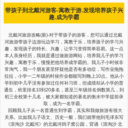
带孩子到北戴河游客-寓教于游.发现培养孩子兴
趣.成为学霸
北戴河旅游攻略(新)-对于带孩子的游客，您可以通过北戴
河旅游带孩子边游玩边学习，寓教于乐，培养孩子的学习兴
趣，发现孩子的特长、兴趣，让学习变得简单容易。这一点
本人亲身经历，我就是通过做旅游网站，培养我儿子的学习
兴趣，寓教于乐，慢慢把他培养成学霸的。我儿子小时候非
常淘气，我一个朋友甚至怀疑他是否有多动症，写作业拖拖
拉拉，小学一二年级的时候作业都能写到晚上10点。他从小
学到初中几乎没有参加过任何补习班，但成绩却从小学的普
通生，班里排名10到20多名，甚至三年级排名倒数第几，到
初三全校第十几名，被大家都知道的著名的衡水中学提前录
取，成为一名学霸。
回顾我儿子从一名普通生到学霸，其实和我做旅游有很大
关系。比如我儿子语文、历史一般，我们就带他到毛泽东写
《浪淘沙 北戴河》的北戴河鸽子窝公园，背诵《浪淘沙 北