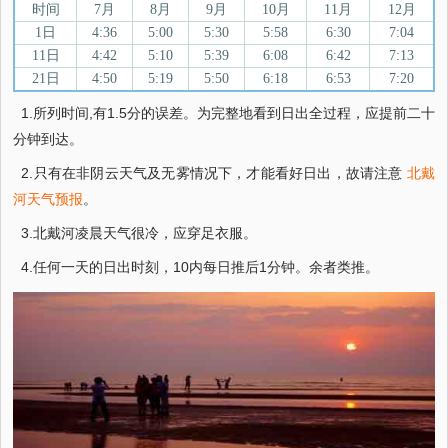
时间
7月
8月
9月
10月
11月
12月
1日
4:36
5:00
5:30
5:58
6:30
7:04
11日
4:42
5:10
5:39
6:08
6:42
7:13
21日
4:50
5:19
5:50
6:18
6:53
7:20
1.所列时间,有1.5分的误差。为完整地看到日出全过程，应提前二十
分钟到达。
2.只有在非阴云天气及无雾情况下，才能看好日出，故请注意
北戴
河天气预报
。
3.北戴河凌晨天气很冷，应穿足衣服。
4.任何一天的日出时刻，10内每日推后1分钟。余者类推。