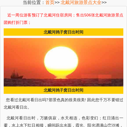
当前位置：
首页
>>
北戴河旅游景点大全
>>
近一周 位游客预订了北戴河住宿房间；售出506张北戴河旅游景点
团购打折门票；
北戴河鸽子窝日出时间
北戴河鸽子窝日出时间
您看过北戴河看日出吗?那景色真的很美很美! 因此您千万不要错过
北戴河看日出。
北戴河看日出时，万籁俱寂，水天相连，色彩变幻；红日涌出一
霎，水上水下红日相接，瞬间跃出水面，霞光、阳光洒满山峦沙滩，