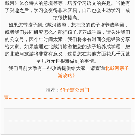
戴河》体会诗人的意境等等，培养学习语文的兴趣。当他有
了兴趣之后，学习会变得非常容易，自己也会主动学习，成
绩很快提高。
如果您带孩子到北戴河旅游，想把您的孩子培养成学霸，
或者我们共同研究怎么才能把孩子培养成学霸，请关注我们
的公众号，因今年时间太紧，我们将来有时间会把经验分享
给大家。如果能通过北戴河旅游把您的孩子培养成学霸，您
的北戴河旅游将非常有意义，这是您在其他方面花几千元甚
至几万元也很难做到的事情。
我们目前大致有一些攻略提供给大家，请查询
北戴河亲子
游攻略》
推荐：
鸽子窝公园门
票
.
.
.
.
.
.
.
.
.
.
.
.
.
.
.
.
.
.
.
.
.
.
.
.
.
.
.
.
.
.
.
.
.
.
.
.
.
.
.
.
.
.
.
.
.
.
.
.
.
.
.
.
.
.
.
.
.
.
.
.
.
.
.
.
.
.
.
.
.
.
.
.
.
.
.
.
.
.
.
.
.
.
.
.
.
.
.
.
.
.
.
.
.
.
.
.
.
.
.
.
.
.
.
.
.
.
.
.
.
.
.
.
.
.
.
.
.
.
.
.
.
.
.
.
.
.
.
.
.
.
.
.
.
.
.
.
.
.
.
.
.
.
.
.
.
.
.
.
.
.
.
.
.
.
.
.
.
.
.
.
.
.
.
.
.
.
.
.
.
.
.
.
.
.
.
.
.
.
.
.
.
.
.
.
.
.
.
.
.
.
.
.
.
.
.
.
.
.
.
.
.
.
.
.
.
.
.
.
.