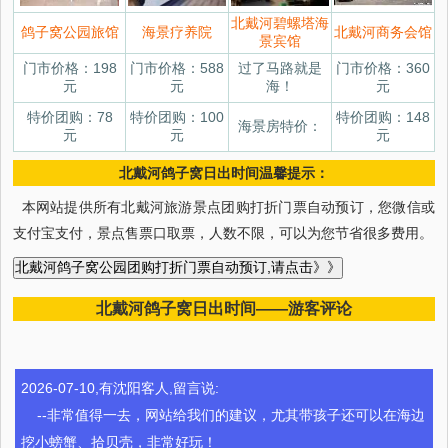
北戴河碧螺塔海
鸽子窝公园旅馆
海景疗养院
北戴河商务会馆
景宾馆
门市价格：198
门市价格：588
过了马路就是
门市价格：360
元
元
海！
元
特价团购：78
特价团购：100
特价团购：148
海景房特价：
元
元
元
北戴河鸽子窝日出时间温馨提示：
本网站提供所有北戴河旅游景点团购打折门票自动预订，您微信或
支付宝支付，景点售票口取票，人数不限，可以为您节省很多费用。
北戴河鸽子窝日出时间——游客评论
2026-07-10,有沈阳客人,留言说:
--非常值得一去，网站给我们的建议，尤其带孩子还可以在海边
挖小螃蟹、拾贝壳，非常好玩！