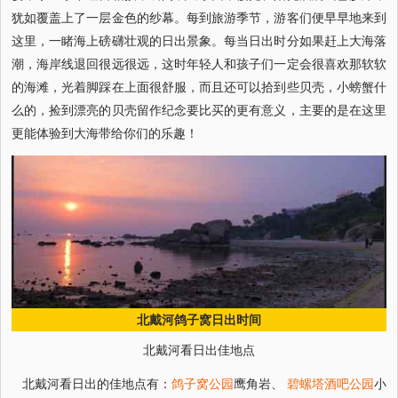
犹如覆盖上了一层金色的纱幕。每到旅游季节，游客们便早早地来到
这里，一睹海上磅礴壮观的日出景象。每当日出时分如果赶上大海落
潮，海岸线退回很远很远，这时年轻人和孩子们一定会很喜欢那软软
的海滩，光着脚踩在上面很舒服，而且还可以拾到些贝壳，小螃蟹什
么的，捡到漂亮的贝壳留作纪念要比买的更有意义，主要的是在这里
更能体验到大海带给你们的乐趣！
北戴河鸽子窝日出时间
北戴河看日出佳地点
北戴河看日出的佳地点有：
鸽子窝公园
鹰角岩、
碧螺塔酒吧公园
小