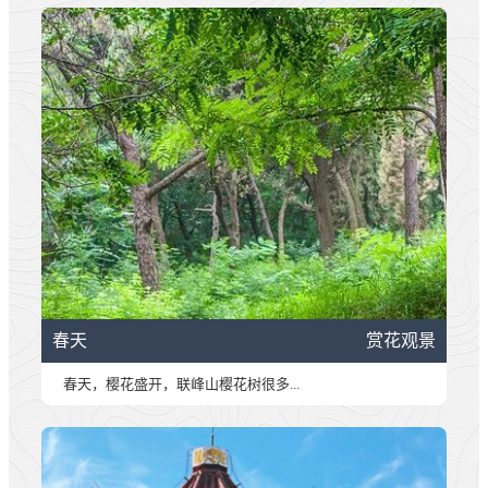
春天
赏花观景
春天，樱花盛开，联峰山樱花树很多...