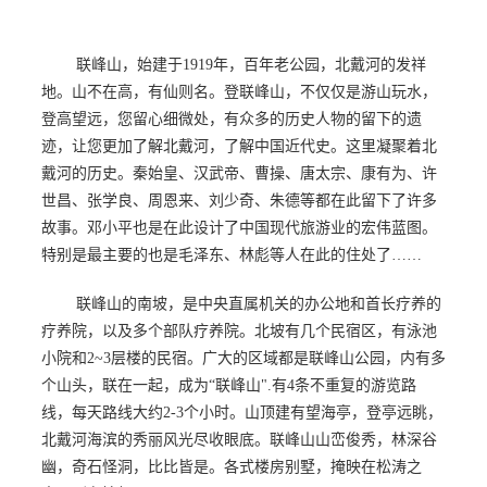
联峰山，始建于1919年，百年老公园，北戴河的发祥
地。山不在高，有仙则名。登联峰山，不仅仅是游山玩水，
登高望远，您留心细微处，有众多的历史人物的留下的遗
迹，让您更加了解北戴河，了解中国近代史。这里凝聚着北
戴河的历史。秦始皇、汉武帝、曹操、唐太宗、康有为、许
世昌、张学良、周恩来、刘少奇、朱德等都在此留下了许多
故事。邓小平也是在此设计了中国现代旅游业的宏伟蓝图。
特别是最主要的也是毛泽东、林彪等人在此的住处了……
联峰山的南坡，是中央直属机关的办公地和首长疗养的
疗养院，以及多个部队疗养院。北坡有几个民宿区，有泳池
小院和2~3层楼的民宿。广大的区域都是联峰山公园，内有多
个山头，联在一起，成为“联峰山".有4条不重复的游览路
线，每天路线大约2-3个小时。山顶建有望海亭，登亭远眺，
北戴河海滨的秀丽风光尽收眼底。联峰山山峦俊秀，林深谷
幽，奇石怪洞，比比皆是。各式楼房别墅，掩映在松涛之