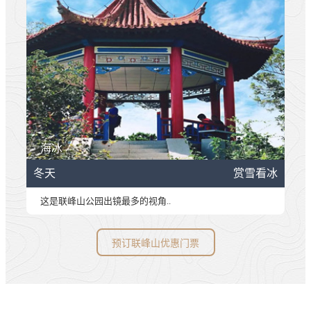
海冰
冬天
赏雪看冰
这是联峰山公园出镜最多的视角..
预订联峰山优惠门票