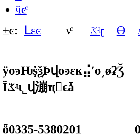
ӵͼͨ
±ͼ:
Լεͼ
νͨ
ػʵ
ɽ
ϴ
ӱοͽǶṩѯָϷվοͽεĸ⣬ʹο͵øʡǮ
Ϊػʵι˾վ漰ҵ񣬺ϵǡ