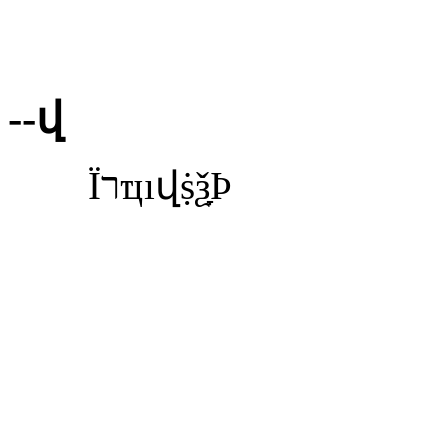
--վ
ΪרҵıվṩѯָϷ
ӣ
ӣ
ػʵƵ