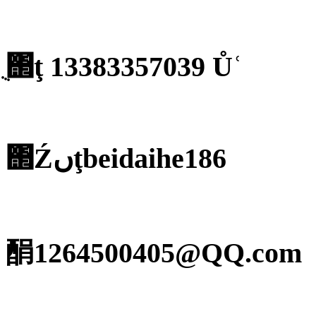
ֻ΢ţ 13383357039 Ůʿ
΢Źںţbeidaihe186
䣺1264500405@QQ.com